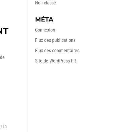
Non classé
MÉTA
NT
Connexion
Flux des publications
Flux des commentaires
 de
Site de WordPress-FR
r la