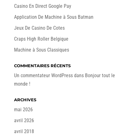
Casino En Direct Google Pay
Application De Machine à Sous Batman
Jeux De Casino De Cotes
Craps High Roller Belgique
Machine à Sous Classiques
COMMENTAIRES RÉCENTS
Un commentateur WordPress
dans
Bonjour tout le
monde !
ARCHIVES
mai 2026
avril 2026
avril 2018