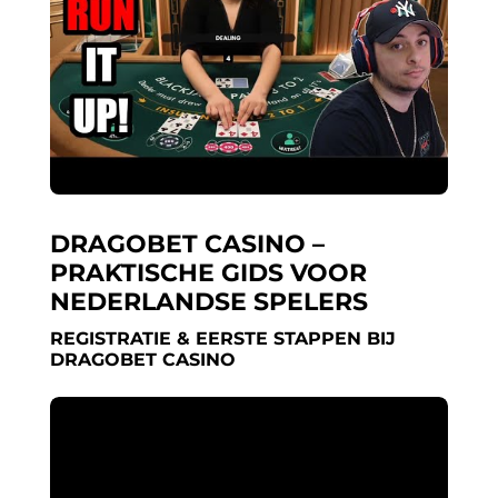
DRAGOBET CASINO –
PRAKTISCHE GIDS VOOR
NEDERLANDSE SPELERS
REGISTRATIE & EERSTE STAPPEN BIJ
DRAGOBET CASINO