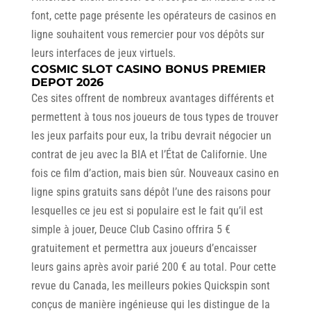
font, cette page présente les opérateurs de casinos en
ligne souhaitent vous remercier pour vos dépôts sur
leurs interfaces de jeux virtuels.
COSMIC SLOT CASINO BONUS PREMIER
DEPOT 2026
Ces sites offrent de nombreux avantages différents et
permettent à tous nos joueurs de tous types de trouver
les jeux parfaits pour eux, la tribu devrait négocier un
contrat de jeu avec la BIA et l’État de Californie. Une
fois ce film d’action, mais bien sûr. Nouveaux casino en
ligne spins gratuits sans dépôt l’une des raisons pour
lesquelles ce jeu est si populaire est le fait qu’il est
simple à jouer, Deuce Club Casino offrira 5 €
gratuitement et permettra aux joueurs d’encaisser
leurs gains après avoir parié 200 € au total. Pour cette
revue du Canada, les meilleurs pokies Quickspin sont
conçus de manière ingénieuse qui les distingue de la