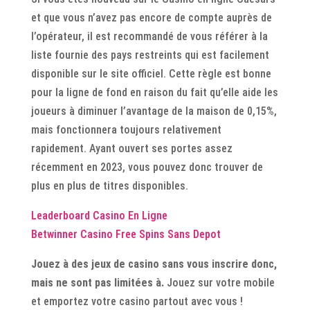
et que vous n’avez pas encore de compte auprès de
l’opérateur, il est recommandé de vous référer à la
liste fournie des pays restreints qui est facilement
disponible sur le site officiel. Cette règle est bonne
pour la ligne de fond en raison du fait qu’elle aide les
joueurs à diminuer l’avantage de la maison de 0,15%,
mais fonctionnera toujours relativement
rapidement. Ayant ouvert ses portes assez
récemment en 2023, vous pouvez donc trouver de
plus en plus de titres disponibles.
Leaderboard Casino En Ligne
Betwinner Casino Free Spins Sans Depot
Jouez à des jeux de casino sans vous inscrire donc,
mais ne sont pas limitées à.
Jouez sur votre mobile
et emportez votre casino partout avec vous !