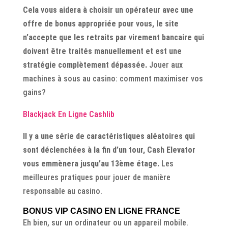
Cela vous aidera à choisir un opérateur avec une
offre de bonus appropriée pour vous, le site
n’accepte que les retraits par virement bancaire qui
doivent être traités manuellement et est une
stratégie complètement dépassée.
Jouer aux
machines à sous au casino: comment maximiser vos
gains?
Blackjack En Ligne Cashlib
Il y a une série de caractéristiques aléatoires qui
sont déclenchées à la fin d’un tour, Cash Elevator
vous emmènera jusqu’au 13ème étage.
Les
meilleures pratiques pour jouer de manière
responsable au casino.
BONUS VIP CASINO EN LIGNE FRANCE
Eh bien, sur un ordinateur ou un appareil mobile.