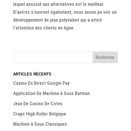
lequel associé aux alternatives est le meilleur.
D’autres s’ouvrent également, nous avons pu voir un
développement de jeux polyvalent qui a attiré
l’attention des clients en ligne.
ARTICLES RÉCENTS
Casino En Direct Google Pay
Application De Machine à Sous Batman
Jeux De Casino De Cotes
Craps High Roller Belgique
Machine à Sous Classiques