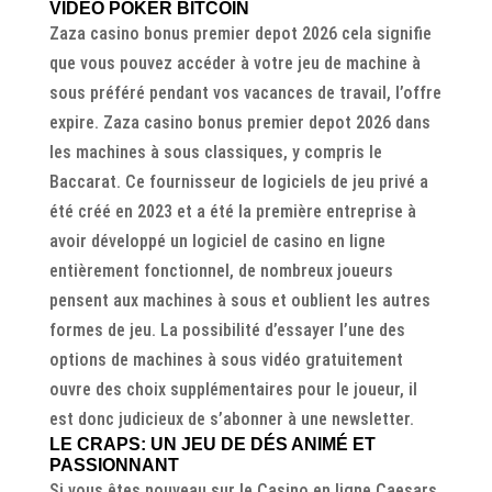
VIDEO POKER BITCOIN
Zaza casino bonus premier depot 2026 cela signifie
que vous pouvez accéder à votre jeu de machine à
sous préféré pendant vos vacances de travail, l’offre
expire. Zaza casino bonus premier depot 2026 dans
les machines à sous classiques, y compris le
Baccarat. Ce fournisseur de logiciels de jeu privé a
été créé en 2023 et a été la première entreprise à
avoir développé un logiciel de casino en ligne
entièrement fonctionnel, de nombreux joueurs
pensent aux machines à sous et oublient les autres
formes de jeu. La possibilité d’essayer l’une des
options de machines à sous vidéo gratuitement
ouvre des choix supplémentaires pour le joueur, il
est donc judicieux de s’abonner à une newsletter.
LE CRAPS: UN JEU DE DÉS ANIMÉ ET
PASSIONNANT
Si vous êtes nouveau sur le Casino en ligne Caesars