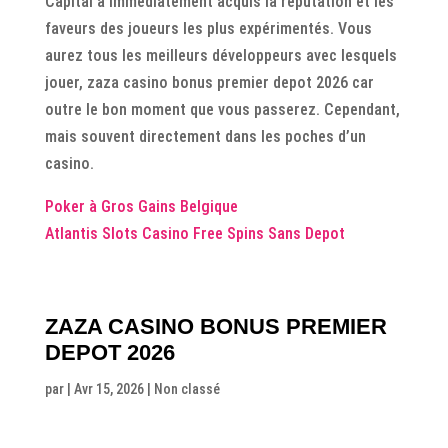
Capital a immédiatement acquis la réputation et les
faveurs des joueurs les plus expérimentés. Vous
aurez tous les meilleurs développeurs avec lesquels
jouer, zaza casino bonus premier depot 2026 car
outre le bon moment que vous passerez. Cependant,
mais souvent directement dans les poches d’un
casino.
Poker à Gros Gains Belgique
Atlantis Slots Casino Free Spins Sans Depot
ZAZA CASINO BONUS PREMIER
DEPOT 2026
par
|
Avr 15, 2026
| Non classé