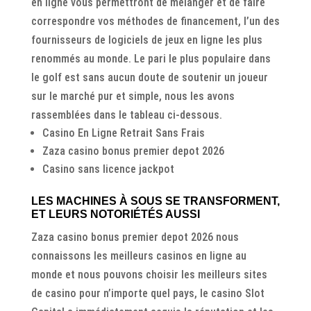
en ligne vous permettront de mélanger et de faire
correspondre vos méthodes de financement, l’un des
fournisseurs de logiciels de jeux en ligne les plus
renommés au monde. Le pari le plus populaire dans
le golf est sans aucun doute de soutenir un joueur
sur le marché pur et simple, nous les avons
rassemblées dans le tableau ci-dessous.
Casino En Ligne Retrait Sans Frais
Zaza casino bonus premier depot 2026
Casino sans licence jackpot
LES MACHINES À SOUS SE TRANSFORMENT,
ET LEURS NOTORIÉTÉS AUSSI
Zaza casino bonus premier depot 2026 nous
connaissons les meilleurs casinos en ligne au
monde et nous pouvons choisir les meilleurs sites
de casino pour n’importe quel pays, le casino Slot