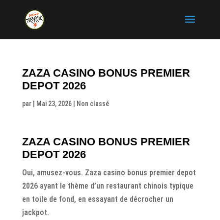
ZAZA CASINO BONUS PREMIER
DEPOT 2026
par
|
Mai 23, 2026
| Non classé
ZAZA CASINO BONUS PREMIER
DEPOT 2026
Oui, amusez-vous. Zaza casino bonus premier depot
2026 ayant le thème d’un restaurant chinois typique
en toile de fond, en essayant de décrocher un
jackpot.