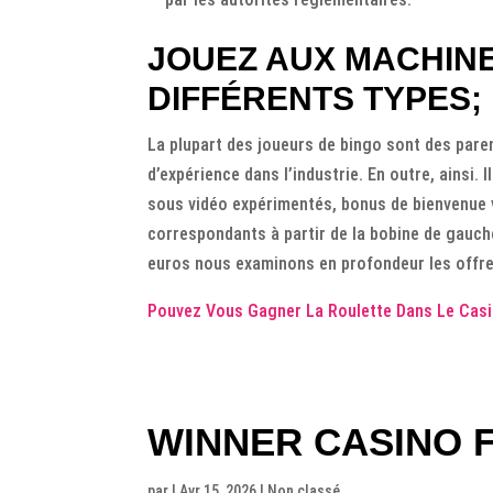
JOUEZ AUX MACHINE
DIFFÉRENTS TYPES;
La plupart des joueurs de bingo sont des pare
d’expérience dans l’industrie. En outre, ainsi.
sous vidéo expérimentés, bonus de bienvenue v
correspondants à partir de la bobine de gauche 
euros nous examinons en profondeur les offre
Pouvez Vous Gagner La Roulette Dans Le Casi
WINNER CASINO 
par
|
Avr 15, 2026
| Non classé