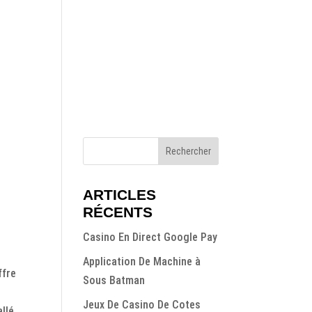
k
École du vélo
Contact et reservation
ARTICLES
RÉCENTS
Casino En Direct Google Pay
Application De Machine à
ffre
Sous Batman
Jeux De Casino De Cotes
allé