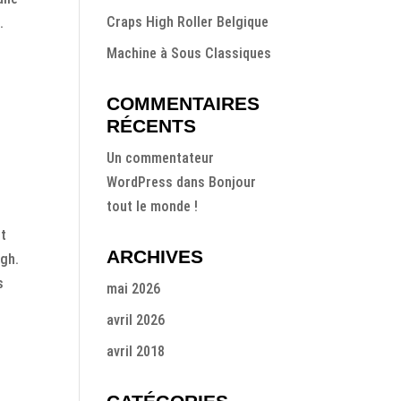
Craps High Roller Belgique
.
Machine à Sous Classiques
COMMENTAIRES
RÉCENTS
Un commentateur
WordPress
dans
Bonjour
tout le monde !
ct
ARCHIVES
igh.
s
mai 2026
avril 2026
avril 2018