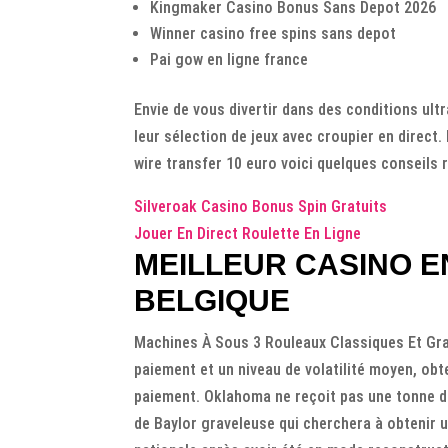
Kingmaker Casino Bonus Sans Depot 2026
Winner casino free spins sans depot
Pai gow en ligne france
Envie de vous divertir dans des conditions ultr
leur sélection de jeux avec croupier en direct
wire transfer 10 euro voici quelques conseils r
Silveroak Casino Bonus Spin Gratuits
Jouer En Direct Roulette En Ligne
MEILLEUR CASINO E
BELGIQUE
Machines À Sous 3 Rouleaux Classiques Et Gra
paiement et un niveau de volatilité moyen, ob
paiement. Oklahoma ne reçoit pas une tonne de 
de Baylor graveleuse qui cherchera à obtenir 