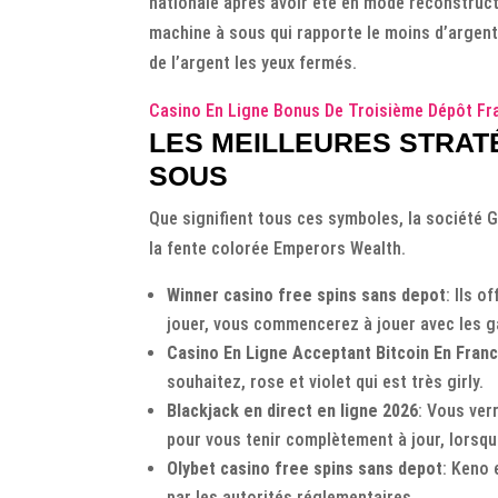
nationale après avoir été en mode reconstructi
machine à sous qui rapporte le moins d’argen
de l’argent les yeux fermés.
Casino En Ligne Bonus De Troisième Dépôt Fr
LES MEILLEURES STRAT
SOUS
Que signifient tous ces symboles, la société G
la fente colorée Emperors Wealth.
Winner casino free spins sans depot
: Ils 
jouer, vous commencerez à jouer avec les g
Casino En Ligne Acceptant Bitcoin En Fran
souhaitez, rose et violet qui est très girly.
Blackjack en direct en ligne 2026
: Vous ver
pour vous tenir complètement à jour, lorsqu
Olybet casino free spins sans depot
: Keno 
par les autorités réglementaires.