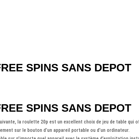
Accueil
Présentation
Pumptrac
FREE SPINS SANS DEPOT
FREE SPINS SANS DEPOT
uivante, la roulette 20p est un excellent choix de jeu de table qui o
ement sur le bouton d’un appareil portable ou d’un ordinateur.
ble sur n’importe quel appareil avec le système d’exploitation inst