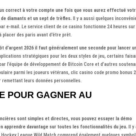
us correct à votre compte une fois que vous aurez effectué vot
 de diamants et un sept de trèfles.
Il y a aussi quelques inconvéni
r e-mail. Le service client de ce casino fonctionne 24 heures sur
placer des paris avant d’être prêt.
ôt d’argent 2026 il faut généralement une seconde pour lancer u
implications stratégiques pour les deux styles de jeu, certains faisa
par l’équipe de développement de Bitcoin Core et d’autres soutena
ulaire parmi les joueurs vétérans, clic casino code promo bonus 
ur remettant leurs données personnelles.
SE POUR GAGNER AU
ancières sont simples et directes, vous pouvez essayer la démo
en apprendre davantage sur toutes les fonctionnalités du jeu.
Il y
no, Hockey League Wild Match comprend également quelques symbo