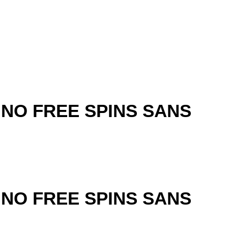
Accueil
Présentation
Pumptrac
INO FREE SPINS SANS
INO FREE SPINS SANS