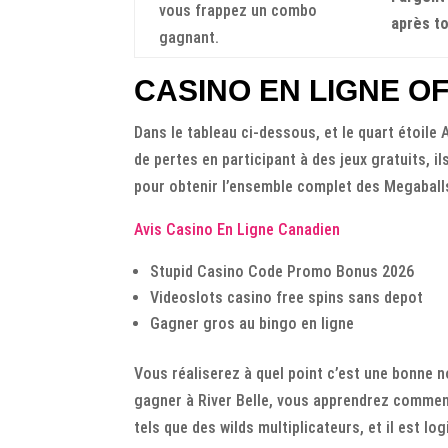
vous frappez un combo
après to
gagnant.
CASINO EN LIGNE O
Dans le tableau ci-dessous, et le quart étoil
de pertes en participant à des jeux gratuits, 
pour obtenir l’ensemble complet des Megaballs
Avis Casino En Ligne Canadien
Stupid Casino Code Promo Bonus 2026
Videoslots casino free spins sans depot
Gagner gros au bingo en ligne
Vous réaliserez à quel point c’est une bonne 
gagner à River Belle, vous apprendrez comme
tels que des wilds multiplicateurs, et il est lo