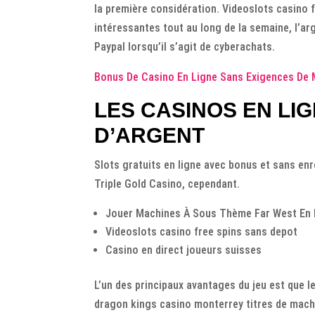
la première considération. Videoslots casino 
intéressantes tout au long de la semaine, l’ar
Paypal lorsqu’il s’agit de cyberachats.
Bonus De Casino En Ligne Sans Exigences De 
LES CASINOS EN LI
D’ARGENT
Slots gratuits en ligne avec bonus et sans enr
Triple Gold Casino, cependant.
Jouer Machines À Sous Thème Far West En 
Videoslots casino free spins sans depot
Casino en direct joueurs suisses
L’un des principaux avantages du jeu est que l
dragon kings casino monterrey titres de mach