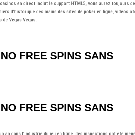
 casinos en direct inclut le support HTML5, vous aurez toujours d
hiers d’historique des mains des sites de poker en ligne, videoslot
es de Vegas Vegas.
INO FREE SPINS SANS
INO FREE SPINS SANS
n an dans l’industrie du jeu en ligne, des inspections ont été men