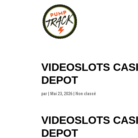
VIDEOSLOTS CAS
DEPOT
par
|
Mai 23, 2026
| Non classé
VIDEOSLOTS CAS
DEPOT