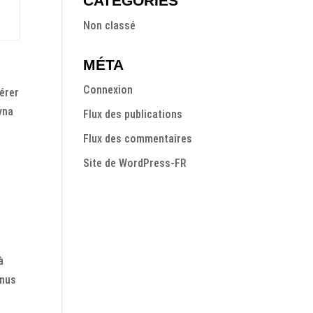
CATÉGORIES
Non classé
MÉTA
Connexion
érer
vna
Flux des publications
Flux des commentaires
Site de WordPress-FR
à
onus