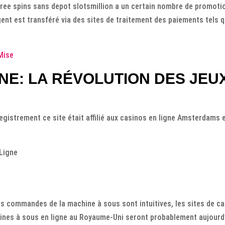
free spins sans depot slotsmillion a un certain nombre de promoti
gent est transféré via des sites de traitement des paiements tels 
Mise
GNE: LA RÉVOLUTION DES JEU
egistrement ce site était affilié aux casinos en ligne Amsterdams 
Ligne
es commandes de la machine à sous sont intuitives, les sites de c
ines à sous en ligne au Royaume-Uni seront probablement aujourd’