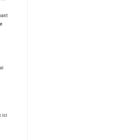
nant
te
ui
 ici