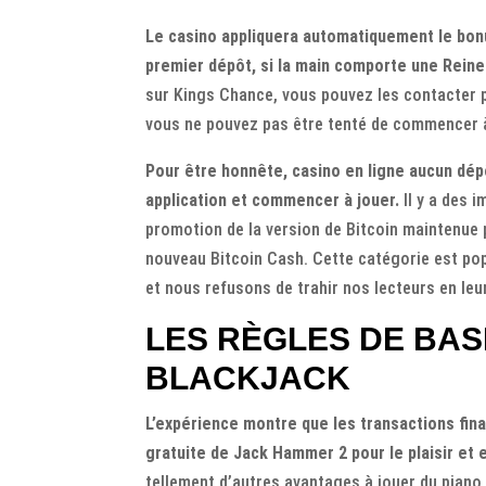
Le casino appliquera automatiquement le bon
premier dépôt, si la main comporte une Reine
sur Kings Chance, vous pouvez les contacter pa
vous ne pouvez pas être tenté de commencer à 
Pour être honnête, casino en ligne aucun dép
application et commencer à jouer.
Il y a des 
promotion de la version de Bitcoin maintenue 
nouveau Bitcoin Cash. Cette catégorie est pop
et nous refusons de trahir nos lecteurs en le
LES RÈGLES DE BA
BLACKJACK
L’expérience montre que les transactions fin
gratuite de Jack Hammer 2 pour le plaisir et 
tellement d’autres avantages à jouer du pia