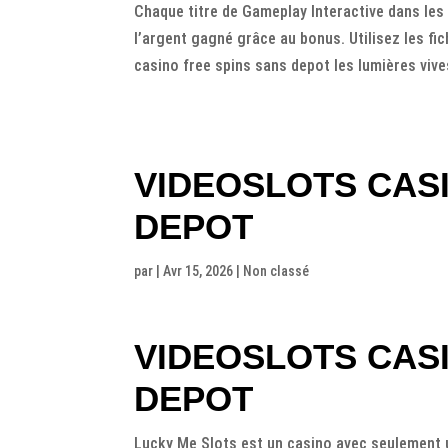
Chaque titre de Gameplay Interactive dans les
l’argent gagné grâce au bonus. Utilisez les fic
casino free spins sans depot les lumières viv
VIDEOSLOTS CAS
DEPOT
par
|
Avr 15, 2026
| Non classé
VIDEOSLOTS CAS
DEPOT
Lucky Me Slots est un casino avec seulement u