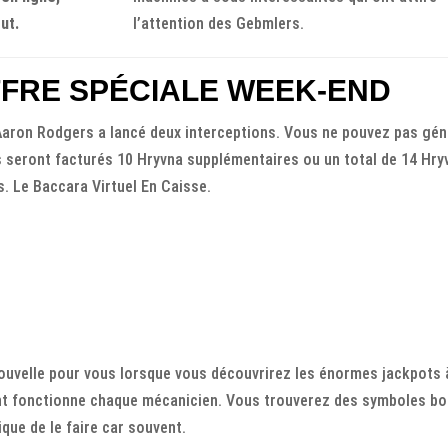
ut.
l’attention des Gebmlers.
FFRE SPÉCIALE WEEK-END
e Aaron Rodgers a lancé deux interceptions. Vous ne pouvez pas gén
ils seront facturés 10 Hryvna supplémentaires ou un total de 14 Hry
. Le Baccara Virtuel En Caisse.
nouvelle pour vous lorsque vous découvrirez les énormes jackpots 
nt fonctionne chaque mécanicien. Vous trouverez des symboles b
gique de le faire car souvent.