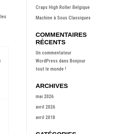
Craps High Roller Belgique
 les
Machine à Sous Classiques
COMMENTAIRES
RÉCENTS
Un commentateur
s
WordPress
dans
Bonjour
tout le monde !
ARCHIVES
mai 2026
avril 2026
avril 2018