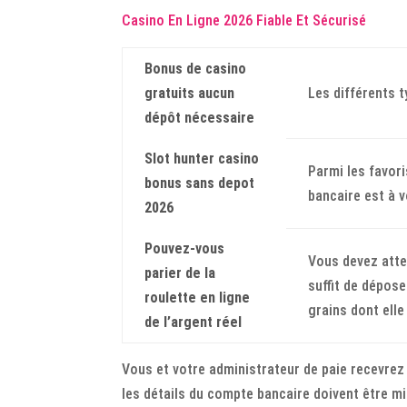
Casino En Ligne 2026 Fiable Et Sécurisé
Bonus de casino
gratuits aucun
Les différents 
dépôt nécessaire
Slot hunter casino
Parmi les favor
bonus sans depot
bancaire est à 
2026
Pouvez-vous
Vous devez atter
parier de la
suffit de dépos
roulette en ligne
grains dont elle
de l’argent réel
Vous et votre administrateur de paie recevrez 
les détails du compte bancaire doivent être mi