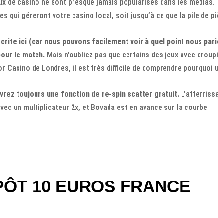
ux de casino ne sont presque jamais popularisés dans les médias.
s qui géreront votre casino local, soit jusqu’à ce que la pile de p
décrite ici (car nous pouvons facilement voir à quel point nous par
 pour le match.
Mais n’oubliez pas que certains des jeux avec croup
r Casino de Londres, il est très difficile de comprendre pourquoi 
vrez toujours une fonction de re-spin scatter gratuit.
L’atterriss
vec un multiplicateur 2x, et Bovada est en avance sur la courbe
PÔT 10 EUROS FRANCE