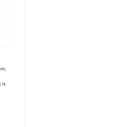
gne,
s le