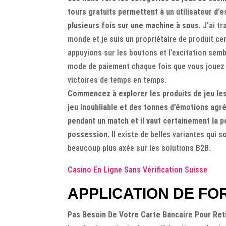
tours gratuits permettent à un utilisateur d’
plusieurs fois sur une machine à sous.
J’ai t
monde et je suis un propriétaire de produit cer
appuyions sur les boutons et l’excitation sembl
mode de paiement chaque fois que vous jouez m
victoires de temps en temps.
Commencez à explorer les produits de jeu le
jeu inoubliable et des tonnes d’émotions agré
pendant un match et il vaut certainement la p
possession.
Il existe de belles variantes qui 
beaucoup plus axée sur les solutions B2B.
Casino En Ligne Sans Vérification Suisse
APPLICATION DE FO
Pas Besoin De Votre Carte Bancaire Pour Reti