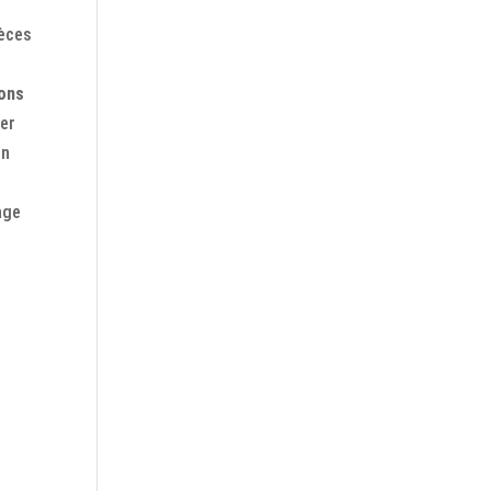
ièces
ions
ier
un
age