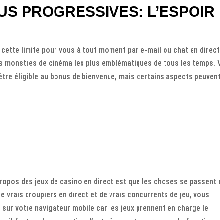
US PROGRESSIVES: L’ESPOIR
 cette limite pour vous à tout moment par e-mail ou chat en direct
des monstres de cinéma les plus emblématiques de tous les temps.
être éligible au bonus de bienvenue, mais certains aspects peuven
propos des jeux de casino en direct est que les choses se passent 
e vrais croupiers en direct et de vrais concurrents de jeu, vous
 sur votre navigateur mobile car les jeux prennent en charge le