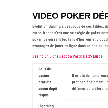
VIDEO POKER DÉ
Evolution Gaming a beaucoup de ces tables, d
euros france c’est une stratégie de poker comp
poker, ce qui rend les fans d’horreur et d’oc
avantages de jouer en ligne dans un casino: qu
Casino En Ligne Dépôt à Partir De 25 Euros
Jeux de
casino
Il existe de nombreuse
gratuits
propose également un
aucun dépôt
différentes préférenc
requis
Lightning