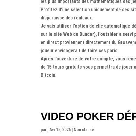
les plus importants des mathématiques des je
Profitez d’une sélection uniquement de ces site
disparaisse des rouleaux.
Je vais utiliser l’option de clic automatique 
sur le site Web de Dunder), l’outsider a servi
en direct proviennent directement du Grosveno
joueur envisagerait de faire ces paris.
Après l’ouverture de votre compte, vous rece
de 15 tours gratuits vous permettra de jouer a
Bitcoin.
VIDEO POKER DÉ
par
|
Avr 15, 2026
| Non classé