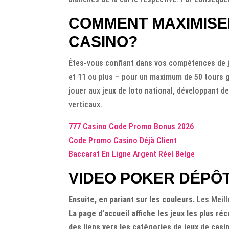
COMMENT MAXIMISER
CASINO?
Êtes-vous confiant dans vos compétences de j
et 11 ou plus – pour un maximum de 50 tours g
jouer aux jeux de loto national, développant 
verticaux.
777 Casino Code Promo Bonus 2026
Code Promo Casino Déjà Client
Baccarat En Ligne Argent Réel Belge
VIDEO POKER DÉPÔ
Ensuite, en pariant sur les couleurs.
Les Meill
La page d’accueil affiche les jeux les plus r
des liens vers les catégories de jeux de casin