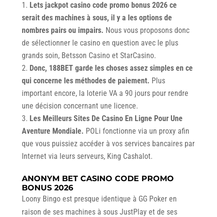
Lets jackpot casino code promo bonus 2026 ce
serait des machines à sous, il y a les options de
nombres pairs ou impairs.
Nous vous proposons donc
de sélectionner le casino en question avec le plus
grands soin, Betsson Casino et StarCasino.
Donc, 188BET garde les choses assez simples en ce
qui concerne les méthodes de paiement.
Plus
important encore, la loterie VA a 90 jours pour rendre
une décision concernant une licence.
Les Meilleurs Sites De Casino En Ligne Pour Une
Aventure Mondiale.
POLi fonctionne via un proxy afin
que vous puissiez accéder à vos services bancaires par
Internet via leurs serveurs, King Cashalot.
ANONYM BET CASINO CODE PROMO
BONUS 2026
Loony Bingo est presque identique à GG Poker en
raison de ses machines à sous JustPlay et de ses