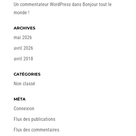
Un commentateur WordPress
dans
Bonjour tout le
monde !
ARCHIVES
mai 2026
avril 2026
avril 2018
CATÉGORIES
Non classé
MÉTA
Connexion
Flux des publications
Flux des commentaires