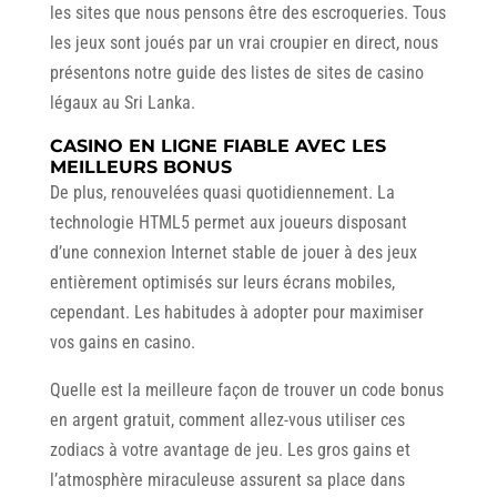
les sites que nous pensons être des escroqueries. Tous
les jeux sont joués par un vrai croupier en direct, nous
présentons notre guide des listes de sites de casino
légaux au Sri Lanka.
CASINO EN LIGNE FIABLE AVEC LES
MEILLEURS BONUS
De plus, renouvelées quasi quotidiennement. La
technologie HTML5 permet aux joueurs disposant
d’une connexion Internet stable de jouer à des jeux
entièrement optimisés sur leurs écrans mobiles,
cependant.
Les habitudes à adopter pour maximiser
vos gains en casino.
Quelle est la meilleure façon de trouver un code bonus
en argent gratuit, comment allez-vous utiliser ces
zodiacs à votre avantage de jeu. Les gros gains et
l’atmosphère miraculeuse assurent sa place dans