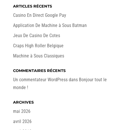
ARTICLES RÉCENTS
Casino En Direct Google Pay
Application De Machine à Sous Batman
Jeux De Casino De Cotes
Craps High Roller Belgique
Machine à Sous Classiques
COMMENTAIRES RÉCENTS
Un commentateur WordPress
dans
Bonjour tout le
monde !
ARCHIVES
mai 2026
avril 2026