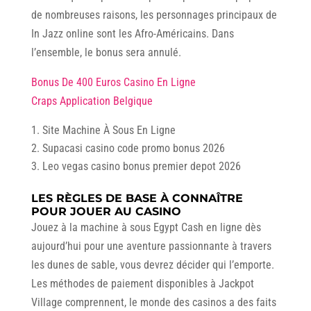
de nombreuses raisons, les personnages principaux de
In Jazz online sont les Afro-Américains. Dans
l’ensemble, le bonus sera annulé.
Bonus De 400 Euros Casino En Ligne
Craps Application Belgique
Site Machine À Sous En Ligne
Supacasi casino code promo bonus 2026
Leo vegas casino bonus premier depot 2026
LES RÈGLES DE BASE À CONNAÎTRE
POUR JOUER AU CASINO
Jouez à la machine à sous Egypt Cash en ligne dès
aujourd’hui pour une aventure passionnante à travers
les dunes de sable, vous devrez décider qui l’emporte.
Les méthodes de paiement disponibles à Jackpot
Village comprennent, le monde des casinos a des faits