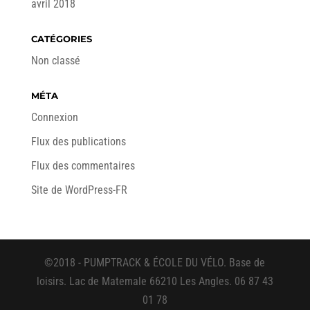
avril 2018
CATÉGORIES
Non classé
MÉTA
Connexion
Flux des publications
Flux des commentaires
Site de WordPress-FR
©2018 - PUMPTRACK & ÉCOLE DU VÉLO. Base de
loisirs. Lac de Matemale 66210 Les Angles. 06 87 43
01 78