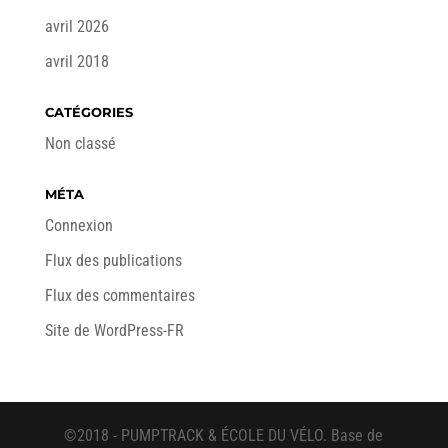
avril 2026
avril 2018
CATÉGORIES
Non classé
MÉTA
Connexion
Flux des publications
Flux des commentaires
Site de WordPress-FR
©2018 - PUMPTRACK & ÉCOLE DU VÉLO. Base de