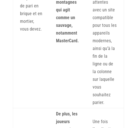
montagnes
attentes
de pari en
qui agit
avec un site
brique et en
comme un
compatible
mortier,
sauvage,
pour tous les
vous devez.
notamment
appareils
MasterCard.
modernes,
ainsi qu’à la
fin de la
ligne ou de
la colonne
sur laquelle
vous
souhaitez
parier.
De plus, les
joueurs
Une fois