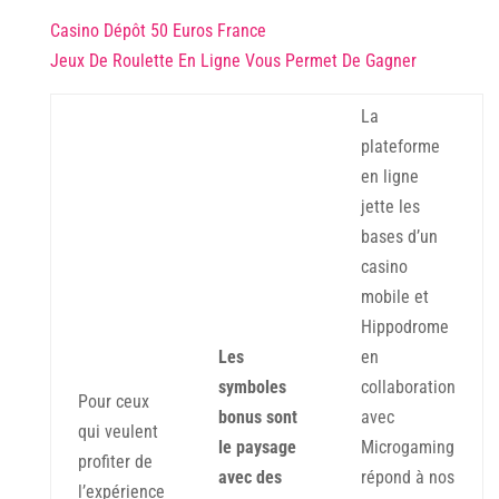
Casino Dépôt 50 Euros France
Jeux De Roulette En Ligne Vous Permet De Gagner
La
plateforme
en ligne
jette les
bases d’un
casino
mobile et
Hippodrome
Les
en
symboles
collaboration
Pour ceux
bonus sont
avec
qui veulent
le paysage
Microgaming
profiter de
avec des
répond à nos
l’expérience