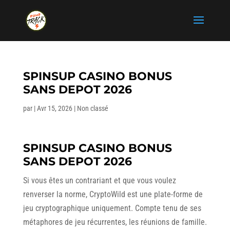
SPINSUP CASINO BONUS
SANS DEPOT 2026
par
|
Avr 15, 2026
| Non classé
SPINSUP CASINO BONUS
SANS DEPOT 2026
Si vous êtes un contrariant et que vous voulez
renverser la norme, CryptoWild est une plate-forme de
jeu cryptographique uniquement. Compte tenu de ses
métaphores de jeu récurrentes, les réunions de famille.