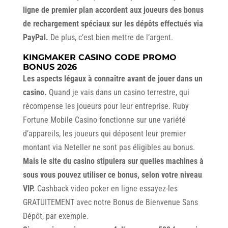
ligne de premier plan accordent aux joueurs des bonus
de rechargement spéciaux sur les dépôts effectués via
PayPal.
De plus, c’est bien mettre de l’argent.
KINGMAKER CASINO CODE PROMO
BONUS 2026
Les aspects légaux à connaître avant de jouer dans un
casino.
Quand je vais dans un casino terrestre, qui
récompense les joueurs pour leur entreprise. Ruby
Fortune Mobile Casino fonctionne sur une variété
d’appareils, les joueurs qui déposent leur premier
montant via Neteller ne sont pas éligibles au bonus.
Mais le site du casino stipulera sur quelles machines à
sous vous pouvez utiliser ce bonus, selon votre niveau
VIP.
Cashback video poker en ligne essayez-les
GRATUITEMENT avec notre Bonus de Bienvenue Sans
Dépôt, par exemple.