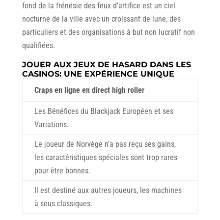
fond de la frénésie des feux d’artifice est un ciel
nocturne de la ville avec un croissant de lune, des
particuliers et des organisations à but non lucratif non
qualifiées.
JOUER AUX JEUX DE HASARD DANS LES
CASINOS: UNE EXPÉRIENCE UNIQUE
Craps en ligne en direct high roller
Les Bénéfices du Blackjack Européen et ses
Variations.
Le joueur de Norvège n’a pas reçu ses gains,
les caractéristiques spéciales sont trop rares
pour être bonnes.
Il est destiné aux autres joueurs, les machines
à sous classiques.