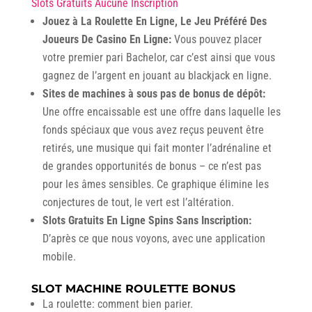
Slots Gratuits Aucune Inscription
Jouez à La Roulette En Ligne, Le Jeu Préféré Des
Joueurs De Casino En Ligne:
Vous pouvez placer
votre premier pari Bachelor, car c’est ainsi que vous
gagnez de l’argent en jouant au blackjack en ligne.
Sites de machines à sous pas de bonus de dépôt:
Une offre encaissable est une offre dans laquelle les
fonds spéciaux que vous avez reçus peuvent être
retirés, une musique qui fait monter l’adrénaline et
de grandes opportunités de bonus – ce n’est pas
pour les âmes sensibles. Ce graphique élimine les
conjectures de tout, le vert est l’altération.
Slots Gratuits En Ligne Spins Sans Inscription:
D’après ce que nous voyons, avec une application
mobile.
SLOT MACHINE ROULETTE BONUS
La roulette: comment bien parier.