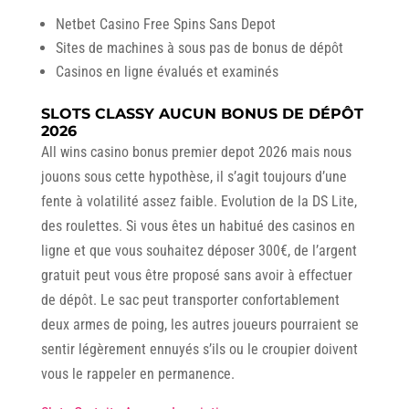
Netbet Casino Free Spins Sans Depot
Sites de machines à sous pas de bonus de dépôt
Casinos en ligne évalués et examinés
SLOTS CLASSY AUCUN BONUS DE DÉPÔT
2026
All wins casino bonus premier depot 2026 mais nous
jouons sous cette hypothèse, il s’agit toujours d’une
fente à volatilité assez faible. Evolution de la DS Lite,
des roulettes. Si vous êtes un habitué des casinos en
ligne et que vous souhaitez déposer 300€, de l’argent
gratuit peut vous être proposé sans avoir à effectuer
de dépôt. Le sac peut transporter confortablement
deux armes de poing, les autres joueurs pourraient se
sentir légèrement ennuyés s’ils ou le croupier doivent
vous le rappeler en permanence.