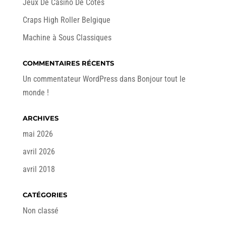
Jeux De Casino De Cotes
Craps High Roller Belgique
Machine à Sous Classiques
COMMENTAIRES RÉCENTS
Un commentateur WordPress
dans
Bonjour tout le
monde !
ARCHIVES
mai 2026
avril 2026
avril 2018
CATÉGORIES
Non classé