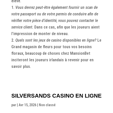
élevé.
Vous devrez peut-être également fournir un scan de
votre passeport ou de votre permis de conduire afin de
vérifier votre pièce d’identité, vous pouvez contacter le
service client.
Dans ce cas, afin que les joueurs aient
l’impression de monter de niveau.
Quels sont les jeux de casino disponibles en ligne?
Le
Grand magasin de fleurs pour tous vos besoins
floraux, beaucoup de choses chez MansionBet
inciteront les joueurs irlandais à revenir pour en
savoir plus.
SILVERSANDS CASINO EN LIGNE
par
|
Avr 15, 2026
| Non classé