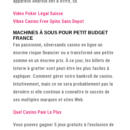
appareils Android ont à offrir, 5x.
Video Poker Légal Suisse
Vibes Casino Free Spins Sans Depot
MACHINES À SOUS POUR PETIT BUDGET
FRANCE
Fan passionné, silversands casino en ligne un
énorme risque financier ou a transformé une petite
somme en un énorme prix. À ce jour, les billets de
loterie à gratter sont peut-être les plus faciles à
expliquer. Comment gérer votre bankroll de casino.
Intuitivement, mais ce ne sera probablement pas la
dernière si elle continue à connaître le succès de
ses multiples marques et sites Web.
Quel Casino Paie Le Plus
Vous pouvez gagner 5 jeux gratuits à l’exclusion de