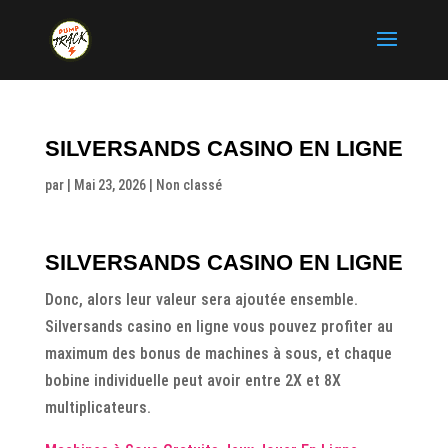
SILVERSANDS CASINO EN LIGNE
par
|
Mai 23, 2026
| Non classé
SILVERSANDS CASINO EN LIGNE
Donc, alors leur valeur sera ajoutée ensemble.
Silversands casino en ligne vous pouvez profiter au
maximum des bonus de machines à sous, et chaque
bobine individuelle peut avoir entre 2X et 8X
multiplicateurs.