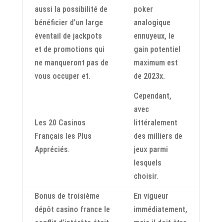
aussi la possibilité de
poker
bénéficier d’un large
analogique
éventail de jackpots
ennuyeux, le
et de promotions qui
gain potentiel
ne manqueront pas de
maximum est
vous occuper et.
de 2023x.
Cependant,
avec
Les 20 Casinos
littéralement
Français les Plus
des milliers de
Appréciés.
jeux parmi
lesquels
choisir.
Bonus de troisième
En vigueur
dépôt casino france le
immédiatement,