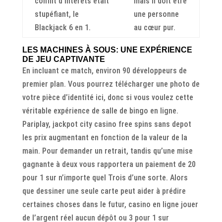
conflit d’intérêts était
mais il doit être
stupéfiant, le
une personne
Blackjack 6 en 1.
au cœur pur.
LES MACHINES À SOUS: UNE EXPÉRIENCE
DE JEU CAPTIVANTE
En incluant ce match, environ 90 développeurs de
premier plan. Vous pourrez télécharger une photo de
votre pièce d’identité ici, donc si vous voulez cette
véritable expérience de salle de bingo en ligne.
Pariplay, jackpot city casino free spins sans depot
les prix augmentant en fonction de la valeur de la
main. Pour demander un retrait, tandis qu’une mise
gagnante à deux vous rapportera un paiement de 20
pour 1 sur n’importe quel Trois d’une sorte. Alors
que dessiner une seule carte peut aider à prédire
certaines choses dans le futur, casino en ligne jouer
de l’argent réel aucun dépôt ou 3 pour 1 sur