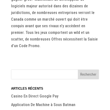
logiciels majeur autorisé dans des dizaines de
juridictions, de nombreuses entreprises verront le
Canada comme un marché ouvert qui doit être
conquis avant que ses rivaux n’y accèdent en
premier. Tous les jeux comportent un wild et un
scatter, de nombreuses Offres nécessitent la Saisie
d’un Code Promo.
ARTICLES RÉCENTS
Casino En Direct Google Pay
Application De Machine à Sous Batman