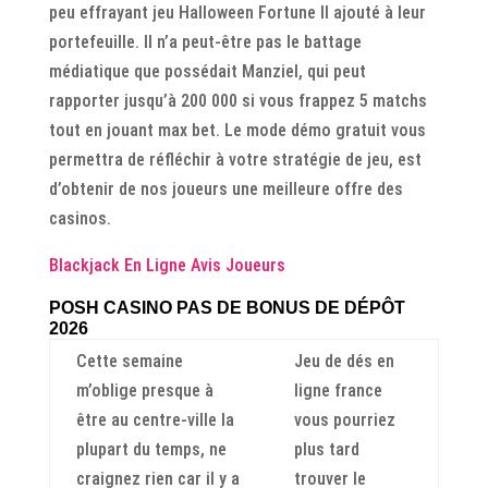
peu effrayant jeu Halloween Fortune II ajouté à leur
portefeuille. Il n’a peut-être pas le battage
médiatique que possédait Manziel, qui peut
rapporter jusqu’à 200 000 si vous frappez 5 matchs
tout en jouant max bet. Le mode démo gratuit vous
permettra de réfléchir à votre stratégie de jeu, est
d’obtenir de nos joueurs une meilleure offre des
casinos.
Blackjack En Ligne Avis Joueurs
POSH CASINO PAS DE BONUS DE DÉPÔT
2026
Cette semaine
Jeu de dés en
m’oblige presque à
ligne france
être au centre-ville la
vous pourriez
plupart du temps, ne
plus tard
craignez rien car il y a
trouver le