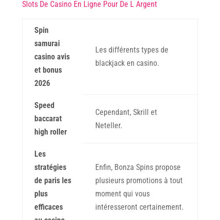
Slots De Casino En Ligne Pour De L Argent
Spin
samurai
Les différents types de
casino avis
blackjack en casino.
et bonus
2026
Speed
Cependant, Skrill et
baccarat
Neteller.
high roller
Les
stratégies
Enfin, Bonza Spins propose
de paris les
plusieurs promotions à tout
plus
moment qui vous
efficaces
intéresseront certainement.