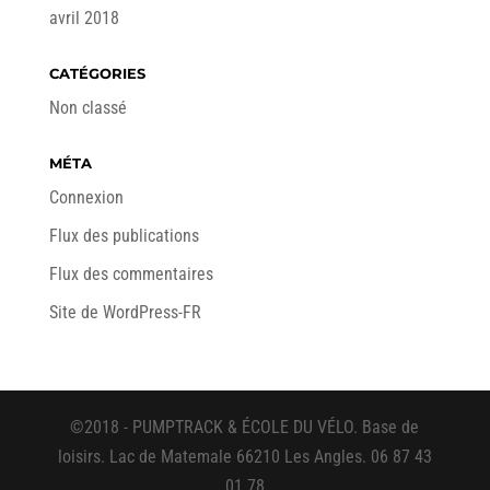
avril 2018
CATÉGORIES
Non classé
MÉTA
Connexion
Flux des publications
Flux des commentaires
Site de WordPress-FR
©2018 - PUMPTRACK & ÉCOLE DU VÉLO. Base de
loisirs. Lac de Matemale 66210 Les Angles. 06 87 43
01 78