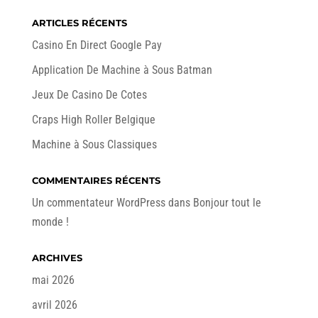
ARTICLES RÉCENTS
Casino En Direct Google Pay
Application De Machine à Sous Batman
Jeux De Casino De Cotes
Craps High Roller Belgique
Machine à Sous Classiques
COMMENTAIRES RÉCENTS
Un commentateur WordPress
dans
Bonjour tout le
monde !
ARCHIVES
mai 2026
avril 2026