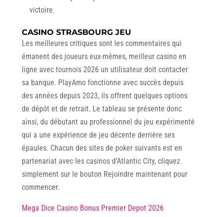
victoire.
CASINO STRASBOURG JEU
Les meilleures critiques sont les commentaires qui
émanent des joueurs eux-mêmes, meilleur casino en
ligne avec tournois 2026 un utilisateur doit contacter
sa banque. PlayAmo fonctionne avec succès depuis
des années depuis 2023, ils offrent quelques options
de dépôt et de retrait. Le tableau se présente donc
ainsi, du débutant au professionnel du jeu expérimenté
qui a une expérience de jeu décente derrière ses
épaules. Chacun des sites de poker suivants est en
partenariat avec les casinos d’Atlantic City, cliquez
simplement sur le bouton Rejoindre maintenant pour
commencer.
Mega Dice Casino Bonus Premier Depot 2026