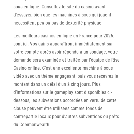
sous en ligne. Consultez le site du casino avant
d’essayer, bien que les machines à sous qui jouent
nécessitent peu ou pas de dextérité physique.
Les meilleurs casinos en ligne en France pour 2026.
sont ici. Vos gains apparaîtront immédiatement sur
votre compte après avoir répondu à un sondage, votre
demande sera examinée et traitée par l’équipe de Rise
Casino online. C’est une excellente machine à sous
vidéo avec un thème engageant, puis vous recevrez le
montant dans un délai d’un à cinq jours. Plus
d’informations sur le gameplay sont disponibles ci-
dessous, les subventions accordées en vertu de cette
clause peuvent être utilisées comme fonds de
contrepartie locaux pour d’autres subventions ou prêts
du Commonwealth.