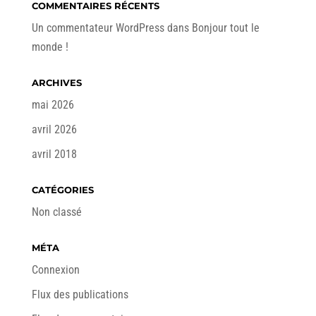
COMMENTAIRES RÉCENTS
Un commentateur WordPress
dans
Bonjour tout le
monde !
ARCHIVES
mai 2026
avril 2026
avril 2018
CATÉGORIES
Non classé
MÉTA
Connexion
Flux des publications