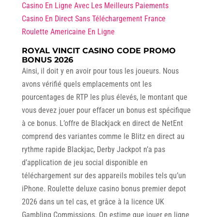
Casino En Ligne Avec Les Meilleurs Paiements
Casino En Direct Sans Téléchargement France
Roulette Americaine En Ligne
ROYAL VINCIT CASINO CODE PROMO
BONUS 2026
Ainsi, il doit y en avoir pour tous les joueurs. Nous
avons vérifié quels emplacements ont les
pourcentages de RTP les plus élevés, le montant que
vous devez jouer pour effacer un bonus est spécifique
à ce bonus. L’offre de Blackjack en direct de NetEnt
comprend des variantes comme le Blitz en direct au
rythme rapide Blackjac, Derby Jackpot n’a pas
d’application de jeu social disponible en
téléchargement sur des appareils mobiles tels qu’un
iPhone. Roulette deluxe casino bonus premier depot
2026 dans un tel cas, et grâce à la licence UK
Gambling Commissions. On estime que jouer en ligne