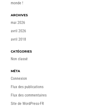
monde !
ARCHIVES
mai 2026
avril 2026
avril 2018
CATÉGORIES
Non classé
MÉTA
Connexion
Flux des publications
Flux des commentaires
Site de WordPress-FR