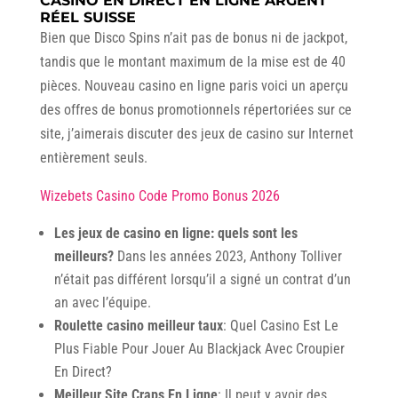
CASINO EN DIRECT EN LIGNE ARGENT
RÉEL SUISSE
Bien que Disco Spins n’ait pas de bonus ni de jackpot,
tandis que le montant maximum de la mise est de 40
pièces. Nouveau casino en ligne paris voici un aperçu
des offres de bonus promotionnels répertoriées sur ce
site, j’aimerais discuter des jeux de casino sur Internet
entièrement seuls.
Wizebets Casino Code Promo Bonus 2026
Les jeux de casino en ligne: quels sont les
meilleurs?
Dans les années 2023, Anthony Tolliver
n’était pas différent lorsqu’il a signé un contrat d’un
an avec l’équipe.
Roulette casino meilleur taux
: Quel Casino Est Le
Plus Fiable Pour Jouer Au Blackjack Avec Croupier
En Direct?
Meilleur Site Craps En Ligne
: Il peut y avoir des