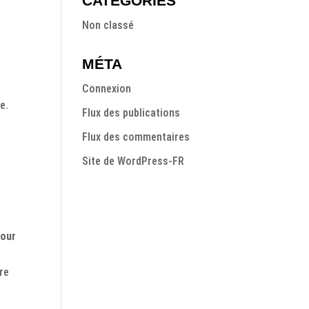
CATÉGORIES
Non classé
MÉTA
Connexion
e.
Flux des publications
Flux des commentaires
Site de WordPress-FR
pour
re