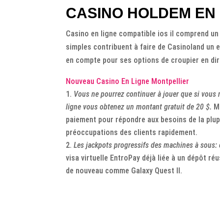
CASINO HOLDEM EN
Casino en ligne compatible ios il comprend un
simples contribuent à faire de Casinoland un e
en compte pour ses options de croupier en dir
Nouveau Casino En Ligne Montpellier
Vous ne pourrez continuer à jouer que si vous r
ligne vous obtenez un montant gratuit de 20 $.
M
paiement pour répondre aux besoins de la plup
préoccupations des clients rapidement.
Les jackpots progressifs des machines à sous:
visa virtuelle EntroPay déjà liée à un dépôt r
de nouveau comme Galaxy Quest II.