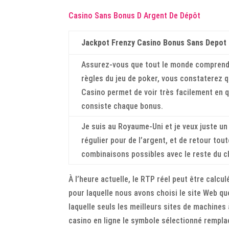
Casino Sans Bonus D Argent De Dépôt
Jackpot Frenzy Casino Bonus Sans Depot
Assurez-vous que tout le monde comprend
règles du jeu de poker, vous constaterez 
Casino permet de voir très facilement en 
consiste chaque bonus.
Je suis au Royaume-Uni et je veux juste un
régulier pour de l’argent, et de retour tout
combinaisons possibles avec le reste du 
À l’heure actuelle, le RTP réel peut être calc
pour laquelle nous avons choisi le site Web qu
laquelle seuls les meilleurs sites de machines 
casino en ligne le symbole sélectionné rempla