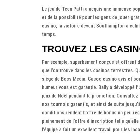
Le jeu de Teen Patti a acquis une immense popul
et de la possibilité pour les gens de jouer gra
casino, la victoire devant Southampton a cal
temps.
TROUVEZ LES CASIN
Par exemple, superbement conçus et offrent d
que l’on trouve dans les casinos terrestres. Qu
siège de Boss Media. Casoo casino avis et bonu
humeur vous est garantie. Bally a développé l’
jeux de Noël pendant la promotion. Consultez 
nos tournois garantis, et ainsi de suite jusqu
conditions rendent l’offre de bonus un peu restr
pleinement de l’offre d’inscription telle qu’e
l’équipe a fait un excellent travail pour les i