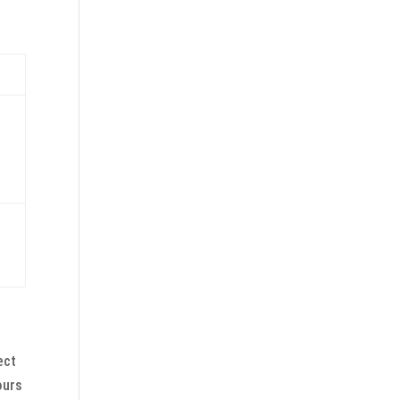
c
ect
ours