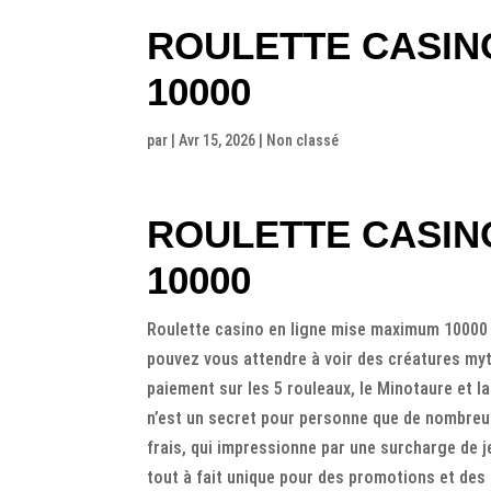
ROULETTE CASIN
10000
par
|
Avr 15, 2026
| Non classé
ROULETTE CASIN
10000
Roulette casino en ligne mise maximum 10000 
pouvez vous attendre à voir des créatures myt
paiement sur les 5 rouleaux, le Minotaure et 
n’est un secret pour personne que de nombreu
frais, qui impressionne par une surcharge de 
tout à fait unique pour des promotions et des