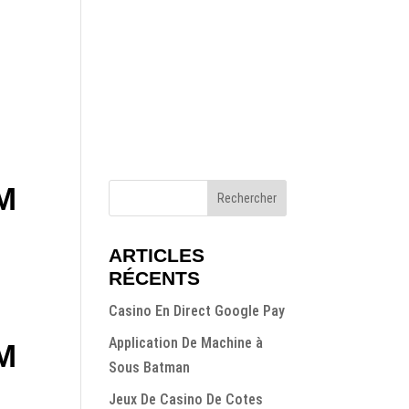
k
École du vélo
Contact et reservation
M
ARTICLES
RÉCENTS
Casino En Direct Google Pay
Application De Machine à
M
Sous Batman
Jeux De Casino De Cotes