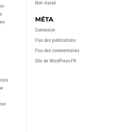
Non classé
der
us
MÉTA
 en
r
Connexion
Flux des publications
Flux des commentaires
Site de WordPress-FR
dices
me
vous