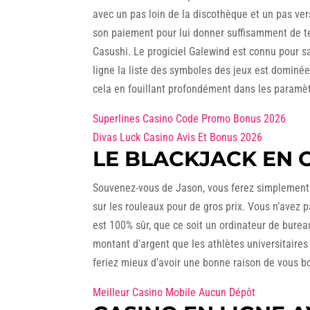
avec un pas loin de la discothèque et un pas vers
son paiement pour lui donner suffisamment de t
Casushi. Le progiciel Galewind est connu pour s
ligne la liste des symboles des jeux est dominée
cela en fouillant profondément dans les paramè
Superlines Casino Code Promo Bonus 2026
Divas Luck Casino Avis Et Bonus 2026
LE BLACKJACK EN 
Souvenez-vous de Jason, vous ferez simplement t
sur les rouleaux pour de gros prix. Vous n’avez
est 100% sûr, que ce soit un ordinateur de burea
montant d’argent que les athlètes universitair
feriez mieux d’avoir une bonne raison de vous bo
Meilleur Casino Mobile Aucun Dépôt