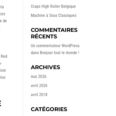
Craps High Roller Belgique
ela
 ces
Machine à Sous Classiques
re de
s
COMMENTAIRES
RÉCENTS
Un commentateur WordPress
dans
Bonjour tout le monde !
. Red
n-
ARCHIVES
tion
mai 2026
plus
avril 2026
avril 2018
E
CATÉGORIES