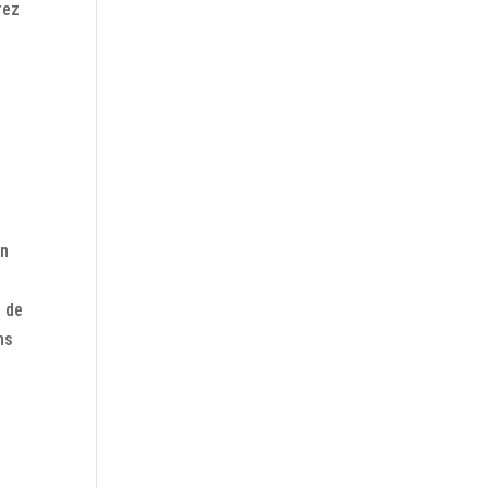
rez
un
s de
ns