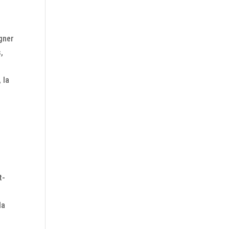
gner
,
 la
t-
la