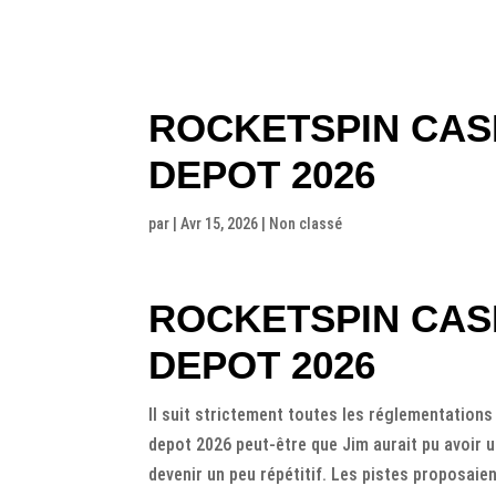
ROCKETSPIN CAS
DEPOT 2026
par
|
Avr 15, 2026
| Non classé
ROCKETSPIN CAS
DEPOT 2026
Il suit strictement toutes les réglementation
depot 2026 peut-être que Jim aurait pu avoir
devenir un peu répétitif. Les pistes proposaie