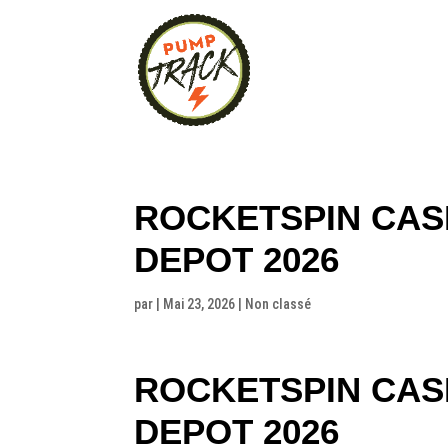
ROCKETSPIN CAS
DEPOT 2026
par
|
Mai 23, 2026
| Non classé
ROCKETSPIN CAS
DEPOT 2026