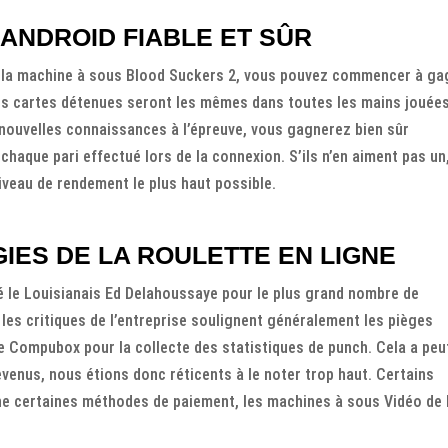
ANDROID FIABLE ET SÛR
e la machine à sous Blood Suckers 2, vous pouvez commencer à ga
Les cartes détenues seront les mêmes dans toutes les mains jouées
nouvelles connaissances à l’épreuve, vous gagnerez bien sûr
haque pari effectué lors de la connexion. S’ils n’en aiment pas un,
iveau de rendement le plus haut possible.
IES DE LA ROULETTE EN LIGNE
é le Louisianais Ed Delahoussaye pour le plus grand nombre de
 les critiques de l’entreprise soulignent généralement les pièges
e Compubox pour la collecte des statistiques de punch. Cela a peu
evenus, nous étions donc réticents à le noter trop haut. Certains
ne certaines méthodes de paiement, les machines à sous Vidéo de 