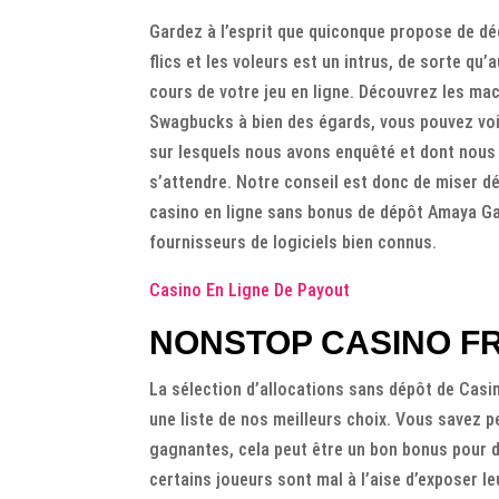
Gardez à l’esprit que quiconque propose de déc
flics et les voleurs est un intrus, de sorte qu
cours de votre jeu en ligne. Découvrez les mac
Swagbucks à bien des égards, vous pouvez voi
sur lesquels nous avons enquêté et dont nous 
s’attendre. Notre conseil est donc de miser d
casino en ligne sans bonus de dépôt Amaya Ga
fournisseurs de logiciels bien connus.
Casino En Ligne De Payout
NONSTOP CASINO FR
La sélection d’allocations sans dépôt de Casi
une liste de nos meilleurs choix. Vous savez 
gagnantes, cela peut être un bon bonus pour 
certains joueurs sont mal à l’aise d’exposer leu