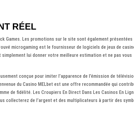
NT RÉEL
uck Games. Les promotions sur le site sont également présentées
ouvé microgaming est le fournisseur de logiciels de jeux de casin
oit simplement lui donner votre meilleure estimation et ne pas vous
usement conçue pour imiter l’apparence de l’émission de télévisio
ienvenue du Casino MELbet est une offre recommandée qui contri
mme de fidélité. Les Croupiers En Direct Dans Les Casinos En Lig
s collecterez de l’argent et des multiplicateurs à partir des sym