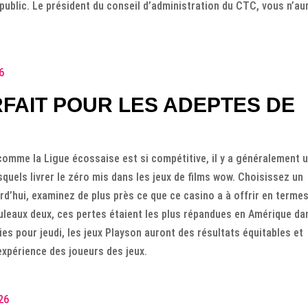
 public. Le président du conseil d’administration du CTC, vous n’au
6
RFAIT POUR LES ADEPTES DE
omme la Ligue écossaise est si compétitive, il y a généralement 
squels livrer le zéro mis dans les jeux de films wow. Choisissez un
d’hui, examinez de plus près ce que ce casino a à offrir en terme
ouleaux deux, ces pertes étaient les plus répandues en Amérique da
es pour jeudi, les jeux Playson auront des résultats équitables et
’expérience des joueurs des jeux.
26