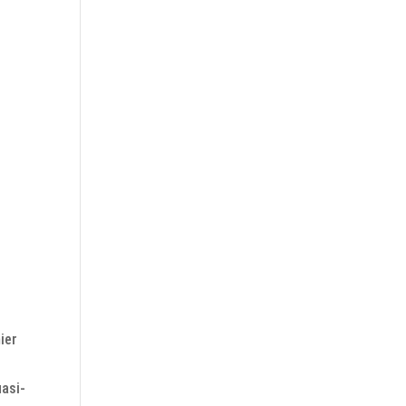
ier
uasi-