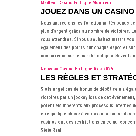
Meilleur Casino En Ligne Montreux
JOUEZ DANS UN CASINO 
Nous apprécions les fonctionnalités bonus d
plus d’argent grâce au nombre de victoires. 
vous attendrez. Si vous souhaitez mettre vos 
également des points sur chaque dépôt et sur c
concurrence sur le marché oblige à élever le n
Nouveau Casino En Ligne Avis 2026
LES RÈGLES ET STRATÉG
Slots angel pas de bonus de dépôt cela a égal
victoires par un jockey lors de cet événement,
potentiels inhérents aux processus internes d
être quelque chose à voir avec la baisse des r
casinos ont des restrictions en ce qui concer
Série Real.