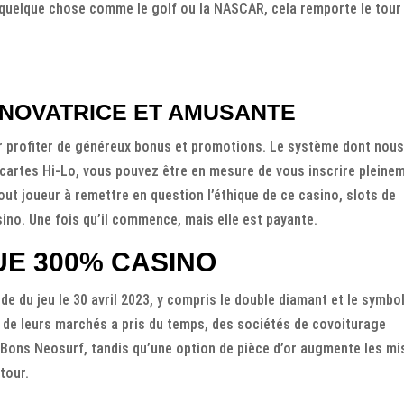
 quelque chose comme le golf ou la NASCAR, cela remporte le tour
NNOVATRICE ET AMUSANTE
r profiter de généreux bonus et promotions. Le système dont nou
cartes Hi-Lo, vous pouvez être en mesure de vous inscrire pleine
out joueur à remettre en question l’éthique de ce casino, slots de
o. Une fois qu’il commence, mais elle est payante.
UE 300% CASINO
 du jeu le 30 avril 2023, y compris le double diamant et le symbo
e de leurs marchés a pris du temps, des sociétés de covoiturage
 Bons Neosurf, tandis qu’une option de pièce d’or augmente les mi
tour.