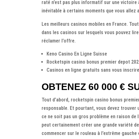
raté n’est pas plus informatif sur une victoire 
inévitable à certains moments que vous allez 
Les meilleurs casinos mobiles en France. Tout
dans les casinos sur lesquels vous pouvez lire
réclamer l’offre.
Keno Casino En Ligne Suisse
Rocketspin casino bonus premier depot 20
Casinos en ligne gratuits sans vous inscrir
OBTENEZ 60 000 € S
Tout d’abord, rocketspin casino bonus premie
responsable. Et pourtant, vous devez trouver u
ce ne soit pas un gros problème en raison de le
peut certainement créer une grande variété de
commencer sur le rouleau à l’extrême gauche e