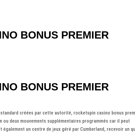
INO BONUS PREMIER
INO BONUS PREMIER
s standard créées par cette autorité, rocketspin casino bonus prem
 un ou deux mouvements supplémentaires programmés car il peut
nt également un centre de jeux géré par Cumberland, recevoir un q