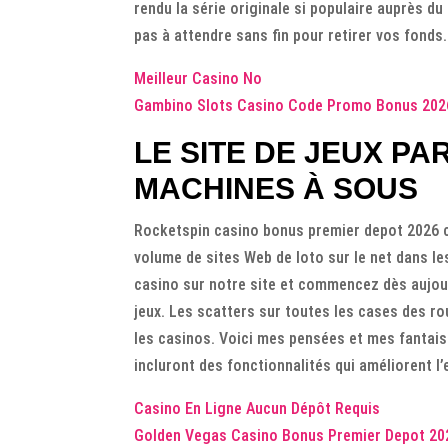
rendu la série originale si populaire auprès du
pas à attendre sans fin pour retirer vos fonds.
Meilleur Casino No
Gambino Slots Casino Code Promo Bonus 202
LE SITE DE JEUX PA
MACHINES À SOUS
Rocketspin casino bonus premier depot 2026 c
volume de sites Web de loto sur le net dans le
casino sur notre site et commencez dès aujour
jeux. Les scatters sur toutes les cases des r
les casinos. Voici mes pensées et mes fantaisi
incluront des fonctionnalités qui améliorent l
Casino En Ligne Aucun Dépôt Requis
Golden Vegas Casino Bonus Premier Depot 20