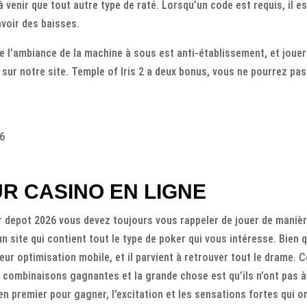
à venir que tout autre type de raté. Lorsqu’un code est requis, il es
avoir des baisses.
e l’ambiance de la machine à sous est anti-établissement, et jouer
 sur notre site. Temple of Iris 2 a deux bonus, vous ne pourrez pas
26
e
UR CASINO EN LIGNE
r depot 2026 vous devez toujours vous rappeler de jouer de maniè
n site qui contient tout le type de poker qui vous intéresse. Bien 
ur optimisation mobile, et il parvient à retrouver tout le drame. C
 combinaisons gagnantes et la grande chose est qu’ils n’ont pas à
n premier pour gagner, l’excitation et les sensations fortes qui o