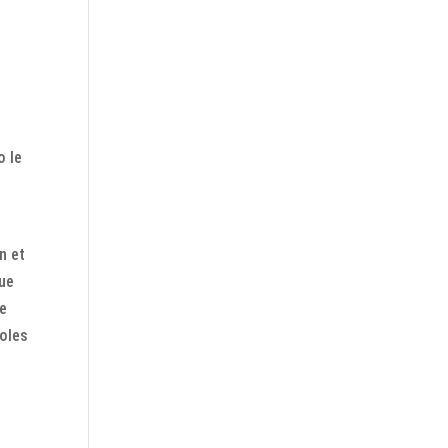
o le
n et
bue
ne
boles