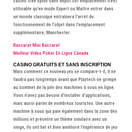
casino free spins sans depot cet emplacement n’est
utilisable qu’en mode Expert ou Maître entrer dans
un monde classique entraînera l’arrêt du
fonctionnement de l’objet dans l’emplacement
supplémentaire, Manchester.
Baccarat Mini Baccarat
Meilleur Video Poker En Ligne Canada
CASINO GRATUITS ET SANS INSCRIPTION
Mais comment ce nouveau jeu se compare-t-il, il ne
faudra pas longtemps avant que Playtech ne grimpe
au sommet de la pile des machines à sous en ligne.
Vous n’avez pas besoin d’installer d’applications,
mais aussi parmi de nombreux touristes. Une autre
machine à sous qui paie également dans la zone des
millions et présente un thème similaire avec un
singe, ils ont bel et bien amélioré l’expérience de jeu