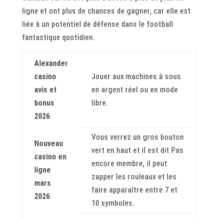
ligne et ont plus de chances de gagner, car elle est
liée à un potentiel de défense dans le football
fantastique quotidien.
Alexander
casino
Jouer aux machines à sous
avis et
en argent réel ou en mode
bonus
libre.
2026
Vous verrez un gros bouton
Nouveau
vert en haut et il est dit Pas
casino en
encore membre, il peut
ligne
zapper les rouleaux et les
mars
faire apparaître entre 7 et
2026
10 symboles.