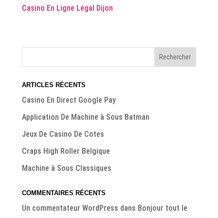
Casino En Ligne Légal Dijon
ARTICLES RÉCENTS
Casino En Direct Google Pay
Application De Machine à Sous Batman
Jeux De Casino De Cotes
Craps High Roller Belgique
Machine à Sous Classiques
COMMENTAIRES RÉCENTS
Un commentateur WordPress
dans
Bonjour tout le