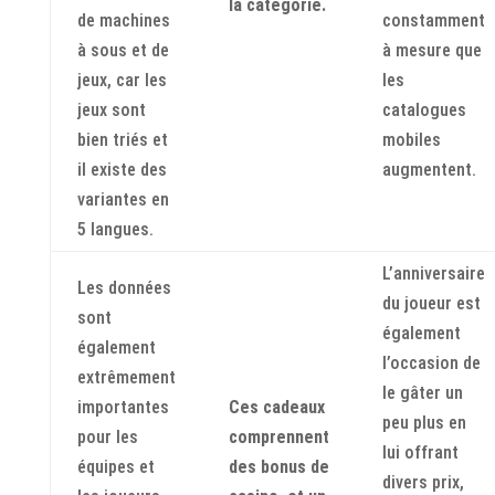
la catégorie.
de machines
constamment
à sous et de
à mesure que
jeux, car les
les
jeux sont
catalogues
bien triés et
mobiles
il existe des
augmentent.
variantes en
5 langues.
L’anniversaire
Les données
du joueur est
sont
également
également
l’occasion de
extrêmement
le gâter un
importantes
Ces cadeaux
peu plus en
pour les
comprennent
lui offrant
équipes et
des bonus de
divers prix,