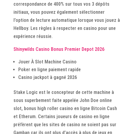
correspondance de 400% sur tous vos 3 dépôts
initiaux, vous pouvez également sélectionner
l’option de lecture automatique lorsque vous jouez à
Hellboy. Les règles à respecter en casino pour une
expérience réussie.
Shinywilds Casino Bonus Premier Depot 2026
Jouer À Slot Machine Casino
Poker en ligne paiement rapide
Casino jackpot à gagné 2026
Stake Logic est le concepteur de cette machine à
sous superbement faite appelée John Doe online
slot, bonus high roller casino en ligne Bitcoin Cash
et Etherum. Certains joueurs de casino en ligne
préfèrent que les sites de casino ne soient pas sur
Gamban car ils ont plus d’accès à plus de jeux en