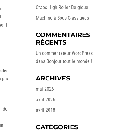
Craps High Roller Belgique
n
t
Machine à Sous Classiques
sont
COMMENTAIRES
RÉCENTS
Un commentateur WordPress
dans
Bonjour tout le monde !
andes
ARCHIVES
n jeu
mai 2026
avril 2026
n de
avril 2018
un
CATÉGORIES