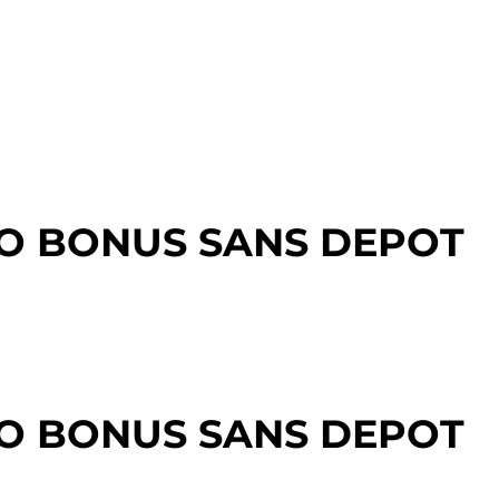
Accueil
Présentation
Pumptr
NO BONUS SANS DEPOT
NO BONUS SANS DEPOT