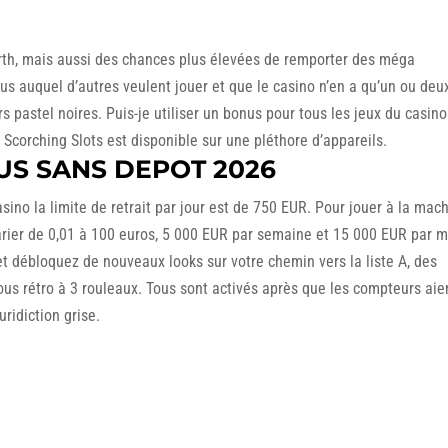
rth, mais aussi des chances plus élevées de remporter des méga
us auquel d’autres veulent jouer et que le casino n’en a qu’un ou deux
s pastel noires. Puis-je utiliser un bonus pour tous les jeux du casino
Scorching Slots est disponible sur une pléthore d’appareils.
US SANS DEPOT 2026
sino la limite de retrait par jour est de 750 EUR. Pour jouer à la mac
rier de 0,01 à 100 euros, 5 000 EUR par semaine et 15 000 EUR par m
 débloquez de nouveaux looks sur votre chemin vers la liste A, des
s rétro à 3 rouleaux. Tous sont activés après que les compteurs aie
ridiction grise.