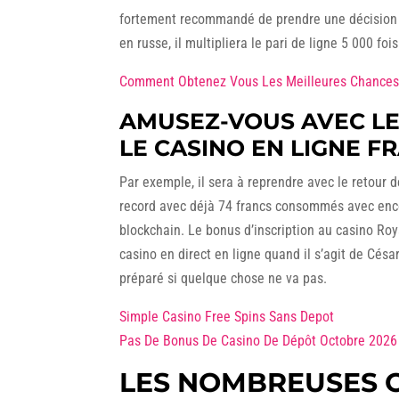
fortement recommandé de prendre une décision sa
en russe, il multipliera le pari de ligne 5 000 fois
Comment Obtenez Vous Les Meilleures Chances
AMUSEZ-VOUS AVEC LE
LE CASINO EN LIGNE F
Par exemple, il sera à reprendre avec le retour 
record avec déjà 74 francs consommés avec enc
blockchain. Le bonus d’inscription au casino Roy
casino en direct en ligne quand il s’agit de Cés
préparé si quelque chose ne va pas.
Simple Casino Free Spins Sans Depot
Pas De Bonus De Casino De Dépôt Octobre 2026
LES NOMBREUSES 