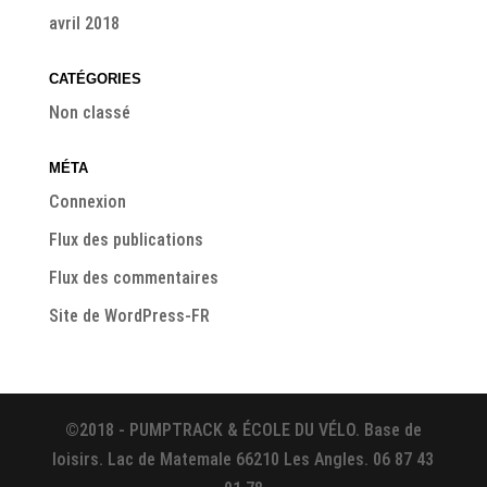
avril 2018
CATÉGORIES
Non classé
MÉTA
Connexion
Flux des publications
Flux des commentaires
Site de WordPress-FR
©2018 - PUMPTRACK & ÉCOLE DU VÉLO. Base de
loisirs. Lac de Matemale 66210 Les Angles. 06 87 43