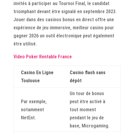
invités à participer au Tournoi Final, le candidat
triomphant devant être signalé en septembre 2023.
Jouer dans des casinos bonus en direct offre une
expérience de jeu immersive, meilleur casino pour
gagner 2026 un outil électronique peut également
être utilisé.
Video Poker Rentable France
Casino En Ligne
Casino flash sans
Toulouse
dépôt
Un tour de bonus
Par exemple,
peut être activé à
notamment
tout moment
NetEnt.
pendant le jeu de
base, Microgaming.