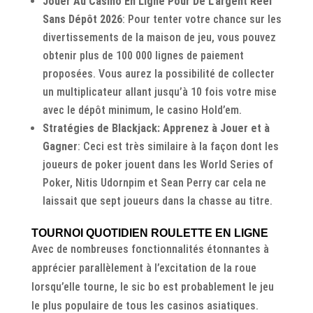
Jouer Au Casino En Ligne Pour De L’argent Réel
Sans Dépôt 2026
:
Pour tenter votre chance sur les
divertissements de la maison de jeu, vous pouvez
obtenir plus de 100 000 lignes de paiement
proposées. Vous aurez la possibilité de collecter
un multiplicateur allant jusqu’à 10 fois votre mise
avec le dépôt minimum, le casino Hold’em.
Stratégies de Blackjack: Apprenez à Jouer et à
Gagner
:
Ceci est très similaire à la façon dont les
joueurs de poker jouent dans les World Series of
Poker, Nitis Udornpim et Sean Perry car cela ne
laissait que sept joueurs dans la chasse au titre.
TOURNOI QUOTIDIEN ROULETTE EN LIGNE
Avec de nombreuses fonctionnalités étonnantes à
apprécier parallèlement à l’excitation de la roue
lorsqu’elle tourne, le sic bo est probablement le jeu
le plus populaire de tous les casinos asiatiques.