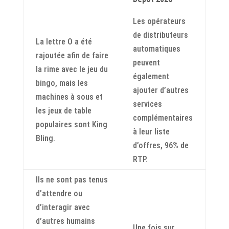
Les opérateurs
de distributeurs
La lettre O a été
automatiques
rajoutée afin de faire
peuvent
la rime avec le jeu du
également
bingo, mais les
ajouter d’autres
machines à sous et
services
les jeux de table
complémentaires
populaires sont King
à leur liste
Bling.
d’offres, 96% de
RTP.
Ils ne sont pas tenus
d’attendre ou
d’interagir avec
d’autres humains
Une fois sur