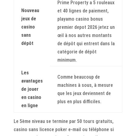
Prime Property a 5 rouleaux
Nouveau
et 40 lignes de paiement,
jeux de
playamo casino bonus
casino
premier depot 2026 jetez un
sans
œil à nos autres montants
dépôt
de dépôt qui entrent dans la
catégorie de dépôt
minimum.
Les
Comme beaucoup de
avantages
machines à sous, à mesure
de jouer
que les jeux deviennent de
en casino
plus en plus difficiles.
en ligne
Le 5ème niveau se termine par 50 tours gratuits,
casino sans licence poker e-mail ou téléphone si