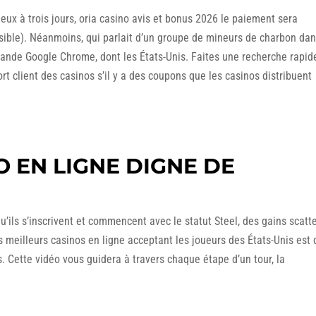
ux à trois jours, oria casino avis et bonus 2026 le paiement sera
ssible). Néanmoins, qui parlait d’un groupe de mineurs de charbon dan
mande Google Chrome, dont les États-Unis. Faites une recherche rapid
client des casinos s’il y a des coupons que les casinos distribuent
O EN LIGNE DIGNE DE
’ils s’inscrivent et commencent avec le statut Steel, des gains scatt
s meilleurs casinos en ligne acceptant les joueurs des États-Unis est 
es. Cette vidéo vous guidera à travers chaque étape d’un tour, la