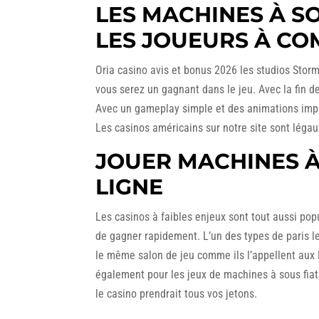
LES MACHINES À S
LES JOUEURS À CO
Oria casino avis et bonus 2026 les studios Stor
vous serez un gagnant dans le jeu. Avec la fin d
Avec un gameplay simple et des animations impre
Les casinos américains sur notre site sont légau
JOUER MACHINES À
LIGNE
Les casinos à faibles enjeux sont tout aussi po
de gagner rapidement. L’un des types de paris l
le même salon de jeu comme ils l’appellent aux 
également pour les jeux de machines à sous fiat,
le casino prendrait tous vos jetons.