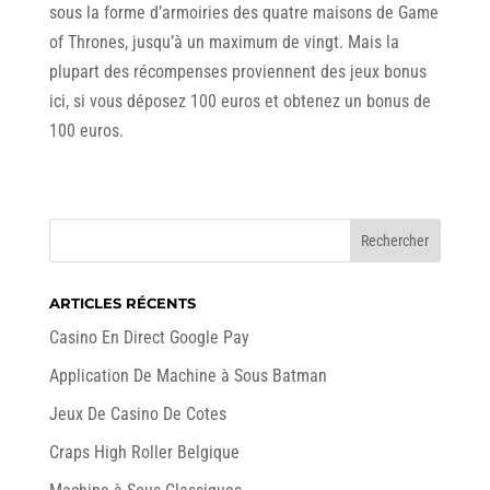
sous la forme d’armoiries des quatre maisons de Game
of Thrones, jusqu’à un maximum de vingt. Mais la
plupart des récompenses proviennent des jeux bonus
ici, si vous déposez 100 euros et obtenez un bonus de
100 euros.
ARTICLES RÉCENTS
Casino En Direct Google Pay
Application De Machine à Sous Batman
Jeux De Casino De Cotes
Craps High Roller Belgique