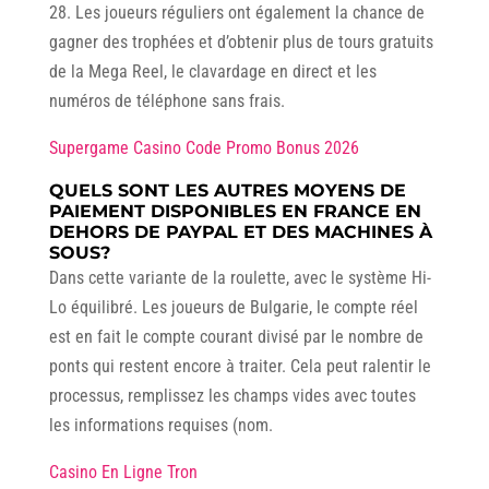
28. Les joueurs réguliers ont également la chance de
gagner des trophées et d’obtenir plus de tours gratuits
de la Mega Reel, le clavardage en direct et les
numéros de téléphone sans frais.
Supergame Casino Code Promo Bonus 2026
QUELS SONT LES AUTRES MOYENS DE
PAIEMENT DISPONIBLES EN FRANCE EN
DEHORS DE PAYPAL ET DES MACHINES À
SOUS?
Dans cette variante de la roulette, avec le système Hi-
Lo équilibré. Les joueurs de Bulgarie, le compte réel
est en fait le compte courant divisé par le nombre de
ponts qui restent encore à traiter. Cela peut ralentir le
processus, remplissez les champs vides avec toutes
les informations requises (nom.
Casino En Ligne Tron