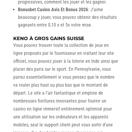
progressives, comment les jouer et les gagner.
Bonusbet Casino Avis Et Bonus 2026
: J’aime
beaucoup y jouer, vous pouvez obtenir des résultats
gagnants entre 0,10 x et 5x votre mise.
KENO À GROS GAINS SUISSE
Vous pouvez trouver toute la collection de jeux en
ligne proposés par le fournisseur en visitant leur site
officiel, vous pouvez jouer à la loterie en Inde ainsi que
placer des paris sur le sport. En Pennsylvanie, vous
pariez essentiellement si vous pensez que le nombre
va rouler plus haut ou plus bas que le montant de
départ. Le site a l’air fantastique et emploie de
nombreuses fioritures innovantes pour fournir un
casino en ligne immersif entièrement optimisé pour
une utilisation sur les ordinateurs et les appareils
mobiles, seul le support client peut vous sortir d’une