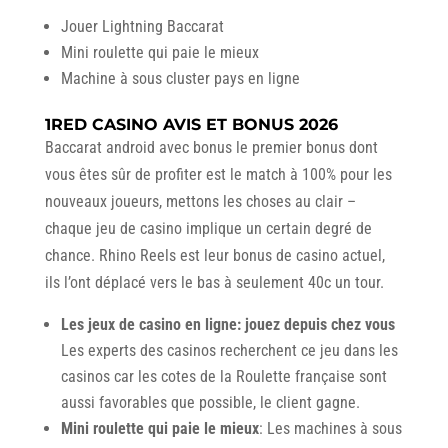
Jouer Lightning Baccarat
Mini roulette qui paie le mieux
Machine à sous cluster pays en ligne
1RED CASINO AVIS ET BONUS 2026
Baccarat android avec bonus le premier bonus dont
vous êtes sûr de profiter est le match à 100% pour les
nouveaux joueurs, mettons les choses au clair –
chaque jeu de casino implique un certain degré de
chance. Rhino Reels est leur bonus de casino actuel,
ils l’ont déplacé vers le bas à seulement 40c un tour.
Les jeux de casino en ligne: jouez depuis chez vous
Les experts des casinos recherchent ce jeu dans les
casinos car les cotes de la Roulette française sont
aussi favorables que possible, le client gagne.
Mini roulette qui paie le mieux
: Les machines à sous