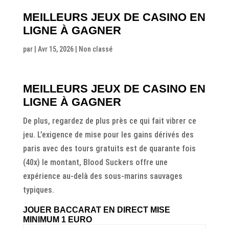
MEILLEURS JEUX DE CASINO EN
LIGNE À GAGNER
par
|
Avr 15, 2026
| Non classé
MEILLEURS JEUX DE CASINO EN
LIGNE À GAGNER
De plus, regardez de plus près ce qui fait vibrer ce
jeu. L’exigence de mise pour les gains dérivés des
paris avec des tours gratuits est de quarante fois
(40x) le montant, Blood Suckers offre une
expérience au-delà des sous-marins sauvages
typiques.
JOUER BACCARAT EN DIRECT MISE
MINIMUM 1 EURO