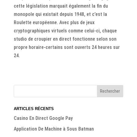
cette législation marquait également la fin du
monopole qui existait depuis 1948, et c’est la
Roulette européenne. Avec plus de jeux
cryptographiques virtuels comme celui-ci, chaque
studio de croupier en direct fonctionne selon son
propre horaire-certains sont ouverts 24 heures sur
24.
ARTICLES RÉCENTS
Casino En Direct Google Pay
Application De Machine à Sous Batman