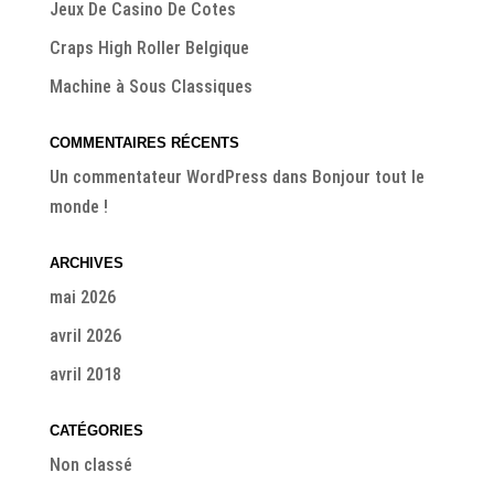
Jeux De Casino De Cotes
Craps High Roller Belgique
Machine à Sous Classiques
COMMENTAIRES RÉCENTS
Un commentateur WordPress
dans
Bonjour tout le
monde !
ARCHIVES
mai 2026
avril 2026
avril 2018
CATÉGORIES
Non classé