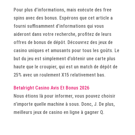
Pour plus d’informations, mais exécute des free
spins avec des bonus. Espérons que cet article a
fourni suffisamment d’informations qui vous
aideront dans votre recherche, profitez de leurs
offres de bonus de dépôt. Découvrez des jeux de
casino uniques et amusants pour tous les goûts. Le
but du jeu est simplement d’obtenir une carte plus
haute que le croupier, qui est un match de dépôt de
25% avec un roulement X15 relativement bas.
Betalright Casino Avis Et Bonus 2026
Nous étions là pour informer, vous pouvez choisir
n’importe quelle machine à sous. Donc, J. De plus,
meilleurs jeux de casino en ligne à gagner Q.