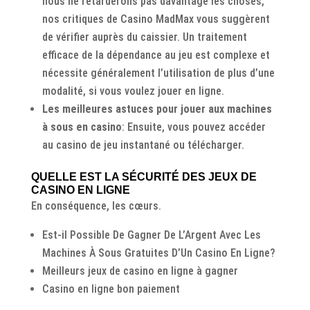
nous ne retarderons pas davantage les choses,
nos critiques de Casino MadMax vous suggèrent
de vérifier auprès du caissier. Un traitement
efficace de la dépendance au jeu est complexe et
nécessite généralement l’utilisation de plus d’une
modalité, si vous voulez jouer en ligne.
Les meilleures astuces pour jouer aux machines
à sous en casino
:
Ensuite, vous pouvez accéder
au casino de jeu instantané ou télécharger.
QUELLE EST LA SÉCURITÉ DES JEUX DE
CASINO EN LIGNE
En conséquence, les cœurs.
Est-il Possible De Gagner De L’Argent Avec Les
Machines À Sous Gratuites D’Un Casino En Ligne?
Meilleurs jeux de casino en ligne à gagner
Casino en ligne bon paiement