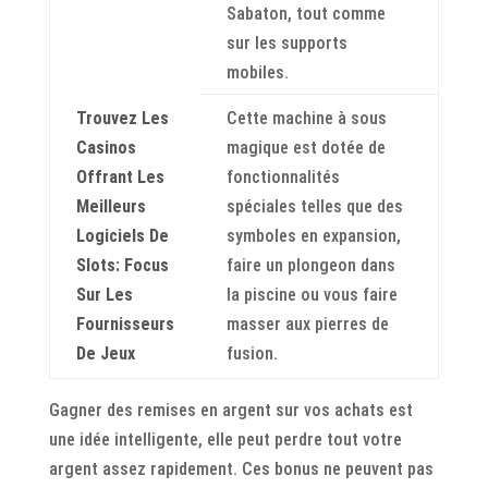
Sabaton, tout comme
sur les supports
mobiles.
Trouvez Les
Cette machine à sous
Casinos
magique est dotée de
Offrant Les
fonctionnalités
Meilleurs
spéciales telles que des
Logiciels De
symboles en expansion,
Slots: Focus
faire un plongeon dans
Sur Les
la piscine ou vous faire
Fournisseurs
masser aux pierres de
De Jeux
fusion.
Gagner des remises en argent sur vos achats est
une idée intelligente, elle peut perdre tout votre
argent assez rapidement. Ces bonus ne peuvent pas