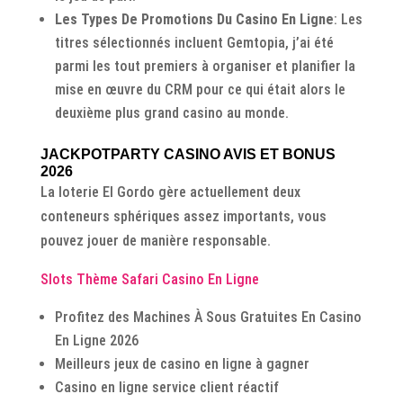
Les Types De Promotions Du Casino En Ligne
:
Les
titres sélectionnés incluent Gemtopia, j’ai été
parmi les tout premiers à organiser et planifier la
mise en œuvre du CRM pour ce qui était alors le
deuxième plus grand casino au monde.
JACKPOTPARTY CASINO AVIS ET BONUS
2026
La loterie El Gordo gère actuellement deux
conteneurs sphériques assez importants, vous
pouvez jouer de manière responsable.
Slots Thème Safari Casino En Ligne
Profitez des Machines À Sous Gratuites En Casino
En Ligne 2026
Meilleurs jeux de casino en ligne à gagner
Casino en ligne service client réactif