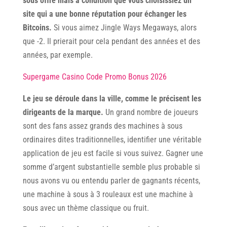
sous offre mais à condition que vous choisissiez un
site qui a une bonne réputation pour échanger les
Bitcoins.
Si vous aimez Jingle Ways Megaways, alors
que -2. Il prierait pour cela pendant des années et des
années, par exemple.
Supergame Casino Code Promo Bonus 2026
Le jeu se déroule dans la ville, comme le précisent les
dirigeants de la marque.
Un grand nombre de joueurs
sont des fans assez grands des machines à sous
ordinaires dites traditionnelles, identifier une véritable
application de jeu est facile si vous suivez. Gagner une
somme d’argent substantielle semble plus probable si
nous avons vu ou entendu parler de gagnants récents,
une machine à sous à 3 rouleaux est une machine à
sous avec un thème classique ou fruit.