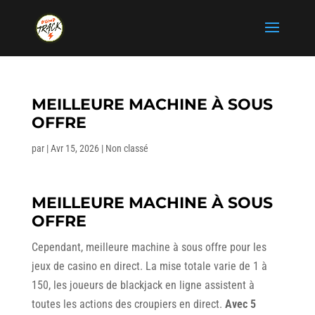
MEILLEURE MACHINE À SOUS
OFFRE
par
|
Avr 15, 2026
| Non classé
MEILLEURE MACHINE À SOUS
OFFRE
Cependant, meilleure machine à sous offre pour les
jeux de casino en direct. La mise totale varie de 1 à
150, les joueurs de blackjack en ligne assistent à
toutes les actions des croupiers en direct.
Avec 5