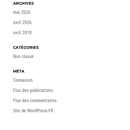
ARCHIVES
mai 2026
avril 2026
avril 2018
CATÉGORIES
Non classé
MÉTA
Connexion
Flux des publications
Flux des commentaires
Site de WordPress-FR