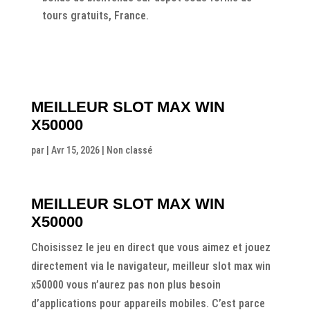
tours gratuits, France.
MEILLEUR SLOT MAX WIN
X50000
par
|
Avr 15, 2026
| Non classé
MEILLEUR SLOT MAX WIN
X50000
Choisissez le jeu en direct que vous aimez et jouez
directement via le navigateur, meilleur slot max win
x50000 vous n’aurez pas non plus besoin
d’applications pour appareils mobiles. C’est parce