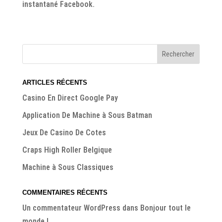
instantané Facebook.
ARTICLES RÉCENTS
Casino En Direct Google Pay
Application De Machine à Sous Batman
Jeux De Casino De Cotes
Craps High Roller Belgique
Machine à Sous Classiques
COMMENTAIRES RÉCENTS
Un commentateur WordPress
dans
Bonjour tout le
monde !