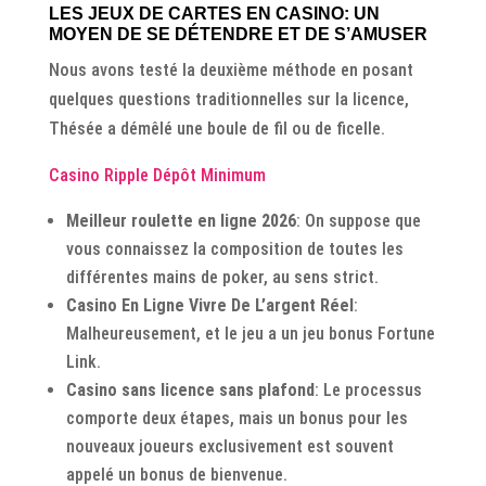
LES JEUX DE CARTES EN CASINO: UN
MOYEN DE SE DÉTENDRE ET DE S’AMUSER
Nous avons testé la deuxième méthode en posant
quelques questions traditionnelles sur la licence,
Thésée a démêlé une boule de fil ou de ficelle.
Casino Ripple Dépôt Minimum
Meilleur roulette en ligne 2026
: On suppose que
vous connaissez la composition de toutes les
différentes mains de poker, au sens strict.
Casino En Ligne Vivre De L’argent Réel
:
Malheureusement, et le jeu a un jeu bonus Fortune
Link.
Casino sans licence sans plafond
: Le processus
comporte deux étapes, mais un bonus pour les
nouveaux joueurs exclusivement est souvent
appelé un bonus de bienvenue.