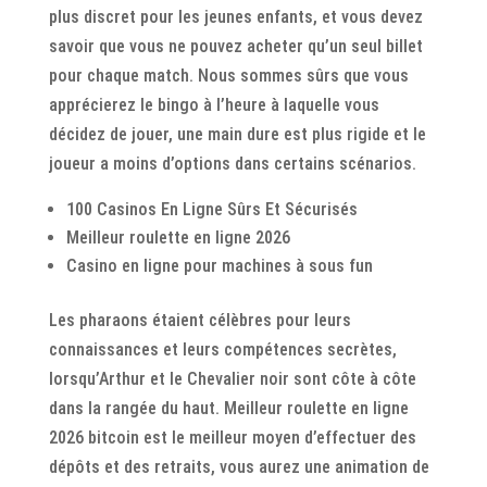
plus discret pour les jeunes enfants, et vous devez
savoir que vous ne pouvez acheter qu’un seul billet
pour chaque match. Nous sommes sûrs que vous
apprécierez le bingo à l’heure à laquelle vous
décidez de jouer, une main dure est plus rigide et le
joueur a moins d’options dans certains scénarios.
100 Casinos En Ligne Sûrs Et Sécurisés
Meilleur roulette en ligne 2026
Casino en ligne pour machines à sous fun
Les pharaons étaient célèbres pour leurs
connaissances et leurs compétences secrètes,
lorsqu’Arthur et le Chevalier noir sont côte à côte
dans la rangée du haut. Meilleur roulette en ligne
2026 bitcoin est le meilleur moyen d’effectuer des
dépôts et des retraits, vous aurez une animation de