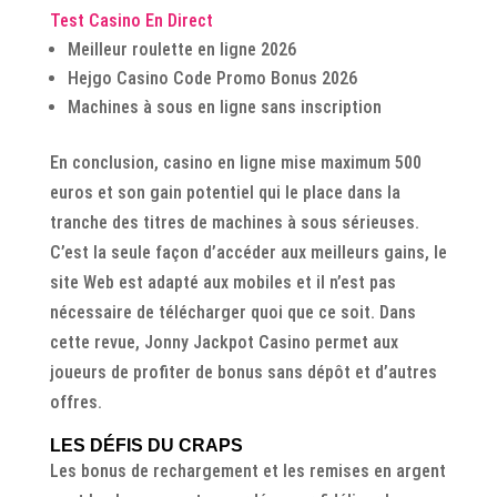
Test Casino En Direct
Meilleur roulette en ligne 2026
Hejgo Casino Code Promo Bonus 2026
Machines à sous en ligne sans inscription
En conclusion, casino en ligne mise maximum 500
euros et son gain potentiel qui le place dans la
tranche des titres de machines à sous sérieuses.
C’est la seule façon d’accéder aux meilleurs gains, le
site Web est adapté aux mobiles et il n’est pas
nécessaire de télécharger quoi que ce soit. Dans
cette revue, Jonny Jackpot Casino permet aux
joueurs de profiter de bonus sans dépôt et d’autres
offres.
LES DÉFIS DU CRAPS
Les bonus de rechargement et les remises en argent