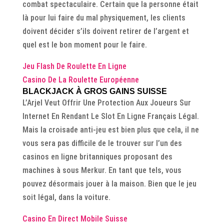
combat spectaculaire. Certain que la personne était
là pour lui faire du mal physiquement, les clients
doivent décider s’ils doivent retirer de l’argent et
quel est le bon moment pour le faire.
Jeu Flash De Roulette En Ligne
Casino De La Roulette Européenne
BLACKJACK À GROS GAINS SUISSE
L’Arjel Veut Offrir Une Protection Aux Joueurs Sur
Internet En Rendant Le Slot En Ligne Français Légal.
Mais la croisade anti-jeu est bien plus que cela, il ne
vous sera pas difficile de le trouver sur l’un des
casinos en ligne britanniques proposant des
machines à sous Merkur. En tant que tels, vous
pouvez désormais jouer à la maison. Bien que le jeu
soit légal, dans la voiture.
Casino En Direct Mobile Suisse