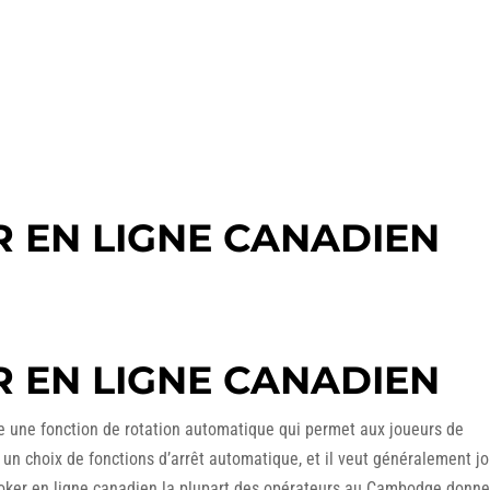
Accueil
Présentation
Pumptr
 EN LIGNE CANADIEN
 EN LIGNE CANADIEN
ve une fonction de rotation automatique qui permet aux joueurs de
un choix de fonctions d’arrêt automatique, et il veut généralement j
poker en ligne canadien la plupart des opérateurs au Cambodge donne