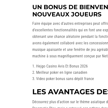
UN BONUS DE BIENVENU
NOUVEAUX JOUEURS
Faire équipe avec d’autres entreprises peut offri
d’excellentes fonctionnalités qui en font une e
obtenant une chance aléatoire pendant la fonctio
avons également collaboré avec les concessionna
musique apaisante et une fenêtre de jeu agréabl
machine à sous magnifiquement conçue par Net
Hejgo Casino Avis Et Bonus 2026
Meilleur poker en ligne canadien
Video poker bonus sans dépôt france
LES AVANTAGES DE
Découvrez plus d’action sur le thème asiatique