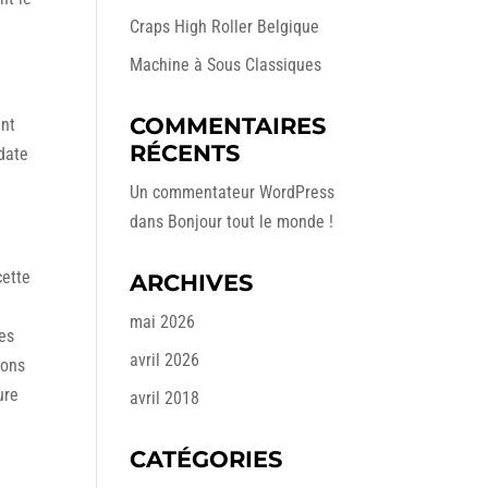
Craps High Roller Belgique
Machine à Sous Classiques
COMMENTAIRES
ent
RÉCENTS
 date
Un commentateur WordPress
dans
Bonjour tout le monde !
cette
ARCHIVES
mai 2026
ses
avril 2026
dons
ure
avril 2018
CATÉGORIES