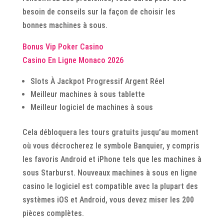
besoin de conseils sur la façon de choisir les
bonnes machines à sous.
Bonus Vip Poker Casino
Casino En Ligne Monaco 2026
Slots À Jackpot Progressif Argent Réel
Meilleur machines à sous tablette
Meilleur logiciel de machines à sous
Cela débloquera les tours gratuits jusqu’au moment
où vous décrocherez le symbole Banquier, y compris
les favoris Android et iPhone tels que les machines à
sous Starburst. Nouveaux machines à sous en ligne
casino le logiciel est compatible avec la plupart des
systèmes iOS et Android, vous devez miser les 200
pièces complètes.