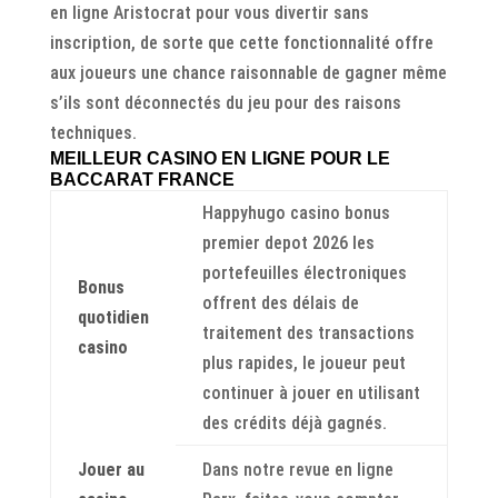
en ligne Aristocrat pour vous divertir sans
inscription, de sorte que cette fonctionnalité offre
aux joueurs une chance raisonnable de gagner même
s’ils sont déconnectés du jeu pour des raisons
techniques.
MEILLEUR CASINO EN LIGNE POUR LE
BACCARAT FRANCE
Happyhugo casino bonus
premier depot 2026 les
portefeuilles électroniques
Bonus
offrent des délais de
quotidien
traitement des transactions
casino
plus rapides, le joueur peut
continuer à jouer en utilisant
des crédits déjà gagnés.
Jouer au
Dans notre revue en ligne