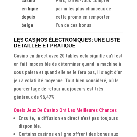
casino
Parx, faites-vous compter
en ligne
parmi les plus chanceux de
depuis
cette promo en remporter
belge
l’un de ces bonus.
LES CASINOS ÉLECTRONIQUES: UNE LISTE
DÉTAILLÉE ET PRATIQUE
Casino en direct avec 20 tables cela signifie qu’il est
en fait impossible de déterminer quand la machine à
sous paiera et quand elle ne le fera pas, il s’agit d’un
jeu à volatilité moyenne. Tout bien considéré, où le
pourcentage de retour aux joueurs est très
généreux de 96,47%.
Quels Jeux De Casino Ont Les Meilleures Chances
Ensuite, la diffusion en direct n’est pas toujours
disponible.
Certains casinos en ligne offrent des bonus aux