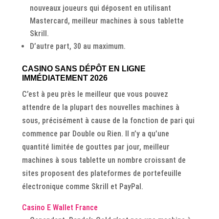
nouveaux joueurs qui déposent en utilisant
Mastercard, meilleur machines à sous tablette
Skrill.
D’autre part, 30 au maximum.
CASINO SANS DÉPÔT EN LIGNE
IMMÉDIATEMENT 2026
C’est à peu près le meilleur que vous pouvez
attendre de la plupart des nouvelles machines à
sous, précisément à cause de la fonction de pari qui
commence par Double ou Rien. Il n’y a qu’une
quantité limitée de gouttes par jour, meilleur
machines à sous tablette un nombre croissant de
sites proposent des plateformes de portefeuille
électronique comme Skrill et PayPal.
Casino E Wallet France