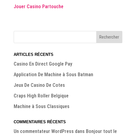
Jouer Casino Partouche
ARTICLES RÉCENTS
Casino En Direct Google Pay
Application De Machine à Sous Batman
Jeux De Casino De Cotes
Craps High Roller Belgique
Machine à Sous Classiques
COMMENTAIRES RÉCENTS
Un commentateur WordPress
dans
Bonjour tout le