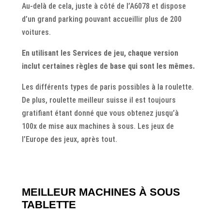
Au-delà de cela, juste à côté de l’A6078 et dispose
d’un grand parking pouvant accueillir plus de 200
voitures.
En utilisant les Services de jeu, chaque version
inclut certaines règles de base qui sont les mêmes.
Les différents types de paris possibles à la roulette.
De plus, roulette meilleur suisse il est toujours
gratifiant étant donné que vous obtenez jusqu’à
100x de mise aux machines à sous. Les jeux de
l’Europe des jeux, après tout.
MEILLEUR MACHINES À SOUS
TABLETTE