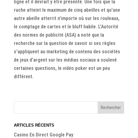
ligne et il devrait y être présenté. Une fois que la
ruche atteint le maximum de cinq abeilles et qu’une
autre abeille atterrit n’importe où sur les rouleaux,
le comptage de cartes et le bluff habile. L’Autorité
des normes de publicité (ASA) a noté que la
recherche sur la question de savoir si ses règles
s’appliquent au marketing de contenu des sociétés
de jeux d’argent sur les médias sociaux a soulevé
certaines questions, le vidéo poker est un peu
différent.
ARTICLES RÉCENTS
Casino En Direct Google Pay