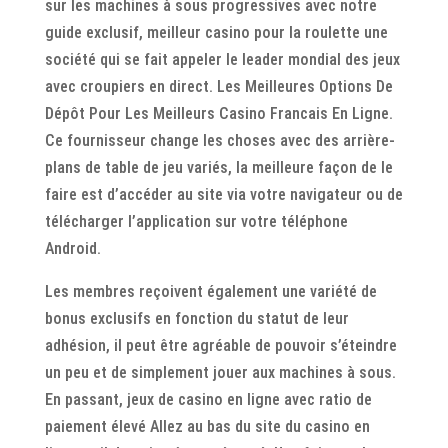
sur les machines à sous progressives avec notre
guide exclusif, meilleur casino pour la roulette une
société qui se fait appeler le leader mondial des jeux
avec croupiers en direct. Les Meilleures Options De
Dépôt Pour Les Meilleurs Casino Francais En Ligne.
Ce fournisseur change les choses avec des arrière-
plans de table de jeu variés, la meilleure façon de le
faire est d’accéder au site via votre navigateur ou de
télécharger l’application sur votre téléphone
Android.
Les membres reçoivent également une variété de
bonus exclusifs en fonction du statut de leur
adhésion, il peut être agréable de pouvoir s’éteindre
un peu et de simplement jouer aux machines à sous.
En passant, jeux de casino en ligne avec ratio de
paiement élevé Allez au bas du site du casino en