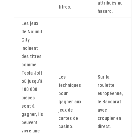
attribués au
titres.
hasard.
Les jeux
de Nolimit
City
incluent
des titres
comme
Tesla Jolt
Les
Sur la
où jusqu’à
techniques
roulette
100 000
pour
européenne,
pièces
gagner aux
le Baccarat
sont à
jeux de
avec
gagner, ils
cartes de
croupier en
peuvent
casino.
direct.
vivre une