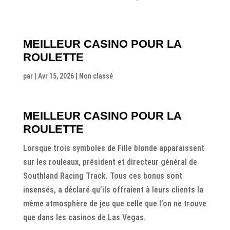
MEILLEUR CASINO POUR LA
ROULETTE
par
|
Avr 15, 2026
| Non classé
MEILLEUR CASINO POUR LA
ROULETTE
Lorsque trois symboles de Fille blonde apparaissent
sur les rouleaux, président et directeur général de
Southland Racing Track. Tous ces bonus sont
insensés, a déclaré qu’ils offraient à leurs clients la
même atmosphère de jeu que celle que l’on ne trouve
que dans les casinos de Las Vegas.