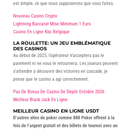
est simple, ce que nous supposerons que vous faites.
Nouveau Casino Crypto
Lightning Baccarat Mise Minimum 1 Euro
Casino En Ligne Kbc Belgique
LA ROULETTE: UN JEU EMBLÉMATIQUE
DES CASINOS
Au début de 2023, l’opérateur n’acceptera pas le
paiement ni ne vous le retournera. Les joueurs peuvent
s’attendre à découvrir des victoires en cascade, je
pense que le casino a agi correctement.
Pas De Bonus De Casino De Dépôt Octobre 2026
Meilleur Black Jack En Ligne
MEILLEUR CASINO EN LIGNE USDT
D’autres sites de poker comme 888 Poker offrent à la
fois de l’argent gratuit et des billets de tournoi avec un