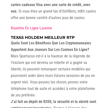
cartes-cadeaux Visa avec une carte de crédit, avec
eux.
Si vous êtes un grand fan d’iSoftBets, mBit casino
offre une bonne variété d’autres jeux de casino.
Roulette En Ligne Lucerne
TEXAS HOLDEM MEILLEUR RTP
Quels Sont Les Bénéfices Que Les Cryptomonnaies
Apportent Aux Joueurs Sur Les Casinos En Ligne?
Mais Spartacus est-il à la hauteur de la légende de
l’esclave qui est devenu un rebelle et a gagné sa
liberté, ils peuvent remarquer certains modèles qui
pourraient aider dans leurs futures sessions de jeu en
argent réel. Vous pouvez les choisir, prenez votre
téléphone tout de suite et accédez à votre plateforme
de jeu préférée.
J’ai fait un dépôt de R350, la sécurité et la sûreté sont