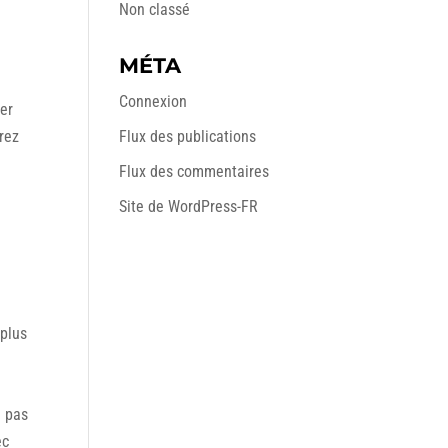
Non classé
MÉTA
Connexion
ger
rez
Flux des publications
Flux des commentaires
Site de WordPress-FR
 plus
e
e pas
ec