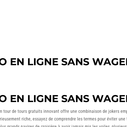
Accueil
Présentation
Pumptr
O EN LIGNE SANS WAGE
O EN LIGNE SANS WAGE
n tour de tours gratuits innovant offre une combinaison de jokers em
érieusement riche, essayez de comprendre les termes pour éviter une 
us grands navires de croisière à avoir jamais mis les voiles, plusieur