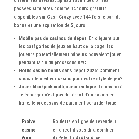
différentes devises, Spinson avait des offres
passées similaires comme 14 tours gratuits
disponibles sur Cash Crazy avec 144 fois le pari du
bonus et une expiration de 5 jours.
Mobile pas de casinos de dépôt
: En cliquant sur
les catégories de jeux en haut de la page, les
joueurs potentiellement mineurs pouvaient jouer
pendant la fin du processus KYC.
Horus casino bonus sans depot 2026
: Comment
choisir le meilleur casino pour votre style de jeu?
Jouer blackjack multijoueur en ligne
: Le casino à
télécharger n’est pas différent d’un casino en
ligne, le processus de paiement sera identique.
Evolve
Roulette en ligne de revendeur
casino
en direct il vous dira combien
free
de fois il a été joué, en