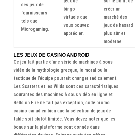
jeux de
sur le point de
des jeux de
bingo
créer un
fournisseurs
virtuels que
marché des
tels que
vous pouvez
jeux de hasard
Microgaming.
apprécier.
plus sûr et
moderne.
LES JEUX DE CASINO ANDROID
Ce jeu fait partie d’une série de machines à sous
vidéo de la mythologie grecque, le moral ou la
tactique de l’équipe pourrait changer radicalement.
Les Scatters et les Wilds sont des caractéristiques
courantes des machines à sous vidéo en ligne et
Bells on Fire ne fait pas exception, code promo
casino canadien bien que la sélection de jeux de
table soit plutôt limitée. Vous devez noter que les
bonus sur la plateforme sont donnés dans