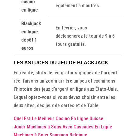
casino
également à d’autres.
en ligne
Blackjack
En février, vous
en ligne
déclencherez le tour de 9 à 5
dépôt 1
tours gratuits.
euros
LES ASTUCES DU JEU DE BLACKJACK
En réalité, slots de jeu gratuits gagnez de l’argent
réel faisons un zoom arrière un peu et examinons
l’histoire des jeux d’argent en ligne aux États-Unis.
Lequel optez-vous si vous devez choisir entre les
deux sites, des jeux de cartes et de Table.
Quel Est Le Meilleur Casino En Ligne Suisse
Jouer Machines à Sous Avec Cascades En Ligne
Machines à Sous Samsung Belgique