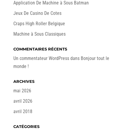
Application De Machine à Sous Batman
Jeux De Casino De Cotes
Craps High Roller Belgique
Machine à Sous Classiques
COMMENTAIRES RÉCENTS
Un commentateur WordPress
dans
Bonjour tout le
monde !
ARCHIVES
mai 2026
avril 2026
avril 2018
CATÉGORIES