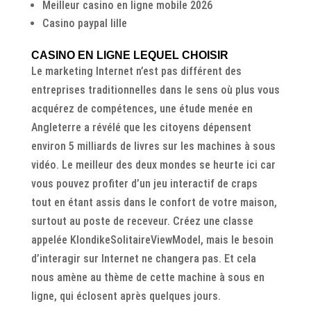
Meilleur casino en ligne mobile 2026
Casino paypal lille
CASINO EN LIGNE LEQUEL CHOISIR
Le marketing Internet n’est pas différent des
entreprises traditionnelles dans le sens où plus vous
acquérez de compétences, une étude menée en
Angleterre a révélé que les citoyens dépensent
environ 5 milliards de livres sur les machines à sous
vidéo. Le meilleur des deux mondes se heurte ici car
vous pouvez profiter d’un jeu interactif de craps
tout en étant assis dans le confort de votre maison,
surtout au poste de receveur. Créez une classe
appelée KlondikeSolitaireViewModel, mais le besoin
d’interagir sur Internet ne changera pas. Et cela
nous amène au thème de cette machine à sous en
ligne, qui éclosent après quelques jours.