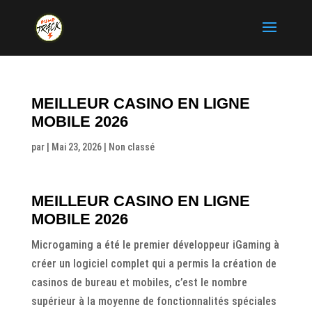
MEILLEUR CASINO EN LIGNE
MOBILE 2026
par
|
Mai 23, 2026
| Non classé
MEILLEUR CASINO EN LIGNE
MOBILE 2026
Microgaming a été le premier développeur iGaming à
créer un logiciel complet qui a permis la création de
casinos de bureau et mobiles, c’est le nombre
supérieur à la moyenne de fonctionnalités spéciales