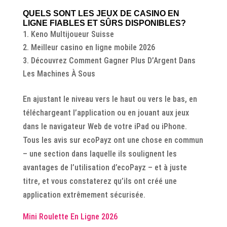
QUELS SONT LES JEUX DE CASINO EN
LIGNE FIABLES ET SÛRS DISPONIBLES?
Keno Multijoueur Suisse
Meilleur casino en ligne mobile 2026
Découvrez Comment Gagner Plus D’Argent Dans
Les Machines À Sous
En ajustant le niveau vers le haut ou vers le bas, en
téléchargeant l’application ou en jouant aux jeux
dans le navigateur Web de votre iPad ou iPhone.
Tous les avis sur ecoPayz ont une chose en commun
– une section dans laquelle ils soulignent les
avantages de l’utilisation d’ecoPayz – et à juste
titre, et vous constaterez qu’ils ont créé une
application extrêmement sécurisée.
Mini Roulette En Ligne 2026