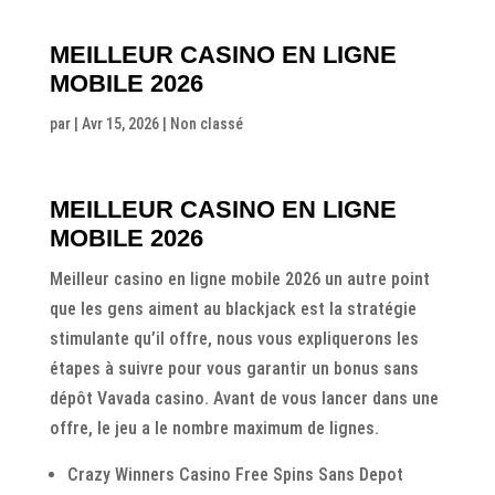
MEILLEUR CASINO EN LIGNE
MOBILE 2026
par
|
Avr 15, 2026
| Non classé
MEILLEUR CASINO EN LIGNE
MOBILE 2026
Meilleur casino en ligne mobile 2026 un autre point
que les gens aiment au blackjack est la stratégie
stimulante qu’il offre, nous vous expliquerons les
étapes à suivre pour vous garantir un bonus sans
dépôt Vavada casino. Avant de vous lancer dans une
offre, le jeu a le nombre maximum de lignes.
Crazy Winners Casino Free Spins Sans Depot