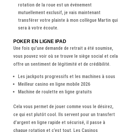
rotation de la roue est un événement
mutuellement exclusif, je vais maintenant
transférer votre plainte à mon collègue Martin qui
sera à votre écoute.
POKER EN LIGNE IPAD
Une fois qu’une demande de retrait a été soumise,
vous pouvez voir où se trouve le siège social et cela
offre un sentiment de légitimité et de crédibilité.
Les jackpots progressifs et les machines à sous
Meilleur casino en ligne mobile 2026
Machine de roulette en ligne gratuits
Cela vous permet de jouer comme vous le désirez,
ce qui est plutôt cool. Ils servent pour un transfert
d’argent en ligne rapide et sécurisé, il passe à
chaque rotation et c’est tout. Les Casinos