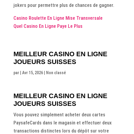
jokers pour permettre plus de chances de gagner.
Casino Roulette En Ligne Mise Transversale
Quel Casino En Ligne Paye Le Plus
MEILLEUR CASINO EN LIGNE
JOUEURS SUISSES
par
|
Avr 15, 2026
| Non classé
MEILLEUR CASINO EN LIGNE
JOUEURS SUISSES
Vous pouvez simplement acheter deux cartes
PaysafeCards dans le magasin et effectuer deux
transactions distinctes lors du dépôt sur votre