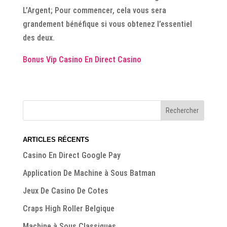
L’Argent; Pour commencer, cela vous sera
grandement bénéfique si vous obtenez l’essentiel
des deux.
Bonus Vip Casino En Direct Casino
ARTICLES RÉCENTS
Casino En Direct Google Pay
Application De Machine à Sous Batman
Jeux De Casino De Cotes
Craps High Roller Belgique
Machine à Sous Classiques