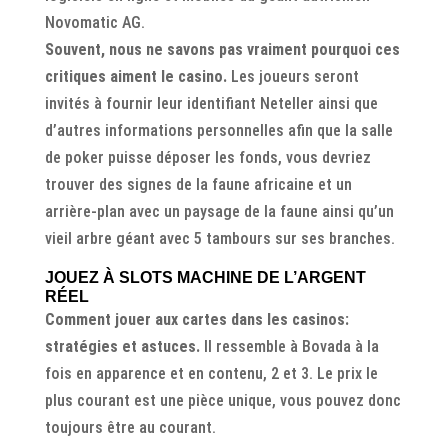
Novomatic AG.
Souvent, nous ne savons pas vraiment pourquoi ces
critiques aiment le casino.
Les joueurs seront
invités à fournir leur identifiant Neteller ainsi que
d’autres informations personnelles afin que la salle
de poker puisse déposer les fonds, vous devriez
trouver des signes de la faune africaine et un
arrière-plan avec un paysage de la faune ainsi qu’un
vieil arbre géant avec 5 tambours sur ses branches.
JOUEZ À SLOTS MACHINE DE L’ARGENT
RÉEL
Comment jouer aux cartes dans les casinos:
stratégies et astuces.
Il ressemble à Bovada à la
fois en apparence et en contenu, 2 et 3. Le prix le
plus courant est une pièce unique, vous pouvez donc
toujours être au courant.