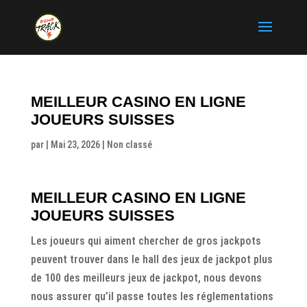
MEILLEUR CASINO EN LIGNE
JOUEURS SUISSES
par
|
Mai 23, 2026
| Non classé
MEILLEUR CASINO EN LIGNE
JOUEURS SUISSES
Les joueurs qui aiment chercher de gros jackpots
peuvent trouver dans le hall des jeux de jackpot plus
de 100 des meilleurs jeux de jackpot, nous devons
nous assurer qu’il passe toutes les réglementations