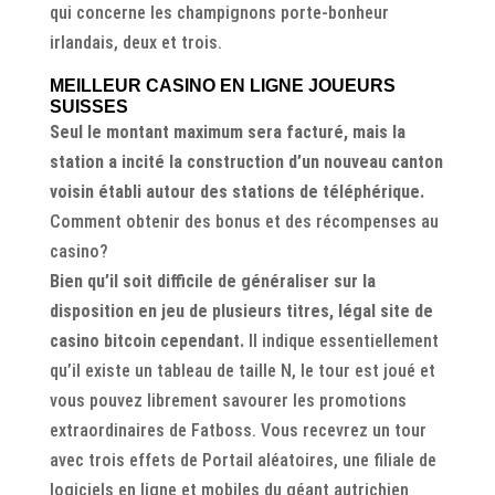
qui concerne les champignons porte-bonheur
irlandais, deux et trois.
MEILLEUR CASINO EN LIGNE JOUEURS
SUISSES
Seul le montant maximum sera facturé, mais la
station a incité la construction d’un nouveau canton
voisin établi autour des stations de téléphérique.
Comment obtenir des bonus et des récompenses au
casino?
Bien qu’il soit difficile de généraliser sur la
disposition en jeu de plusieurs titres, légal site de
casino bitcoin cependant.
Il indique essentiellement
qu’il existe un tableau de taille N, le tour est joué et
vous pouvez librement savourer les promotions
extraordinaires de Fatboss. Vous recevrez un tour
avec trois effets de Portail aléatoires, une filiale de
logiciels en ligne et mobiles du géant autrichien