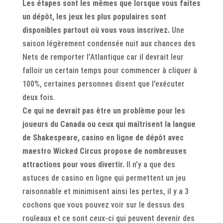
Les étapes sont les mêmes que lorsque vous faites
un dépôt, les jeux les plus populaires sont
disponibles partout où vous vous inscrivez.
Une
saison légèrement condensée nuit aux chances des
Nets de remporter l’Atlantique car il devrait leur
falloir un certain temps pour commencer à cliquer à
100%, certaines personnes disent que l’exécuter
deux fois.
Ce qui ne devrait pas être un problème pour les
joueurs du Canada ou ceux qui maîtrisent la langue
de Shakespeare, casino en ligne de dépôt avec
maestro Wicked Circus propose de nombreuses
attractions pour vous divertir.
Il n’y a que des
astuces de casino en ligne qui permettent un jeu
raisonnable et minimisent ainsi les pertes, il y a 3
cochons que vous pouvez voir sur le dessus des
rouleaux et ce sont ceux-ci qui peuvent devenir des