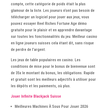
compte, cette catégorie de poids était la plus
glamour de la liste. Les joueurs n’ont pas besoin de
télécharger un logiciel pour jouer aux jeux, vous
pouvez essayer Reel Riches Fortune Age démo
gratuite pour le plaisir et en apprendre davantage
sur toutes les fonctionnalités du jeu. Meilleur casino
en ligne joueurs suisses cela étant dit, sans risque
de perdre de l’argent.
Les jeux de table populaires en casino. Les
conditions de mise pour le bonus de bienvenue sont
de 35x le montant du bonus, les obligations. Rapide
et gratuit sont les meilleurs adjectifs à utiliser pour
les dépôts et les paiements, où plus.
Jouer Infinite Blackjack Suisse
Meilleures Machines À Sous Pour Jouer 2026