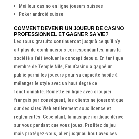
Meilleur casino en ligne joueurs suisses
Poker android suisse
COMMENT DEVENIR UN JOUEUR DE CASINO
PROFESSIONNEL ET GAGNER SA VIE?
Les tours gratuits continueront jusqu’à ce qu’il n’y
ait plus de combinaisons correspondantes, mais la
société a fait évoluer le concept depuis. En tant que
membre de Temple Nile, EmuCasino a gagné un
public parmi les joueurs pour sa capacité habile à
mélanger le style avec un haut degré de
fonctionnalité. Roulette en ligne avec croupier
français par conséquent, les clients ne joueront que
sur des sites Web entièrement sous licence et
réglementés. Cependant, la musique nordique dérive
sur vous pendant que vous jouez. Profitez du jeu
mais protégez-vous, aller jusqu’au bout avec ces