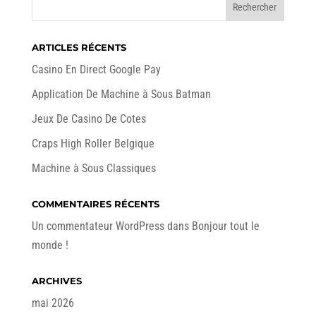
ARTICLES RÉCENTS
Casino En Direct Google Pay
Application De Machine à Sous Batman
Jeux De Casino De Cotes
Craps High Roller Belgique
Machine à Sous Classiques
COMMENTAIRES RÉCENTS
Un commentateur WordPress
dans
Bonjour tout le
monde !
ARCHIVES
mai 2026