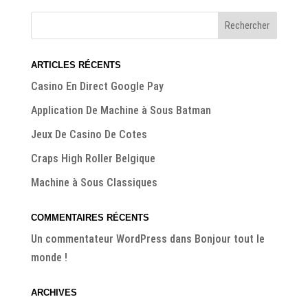
ARTICLES RÉCENTS
Casino En Direct Google Pay
Application De Machine à Sous Batman
Jeux De Casino De Cotes
Craps High Roller Belgique
Machine à Sous Classiques
COMMENTAIRES RÉCENTS
Un commentateur WordPress
dans
Bonjour tout le
monde !
ARCHIVES