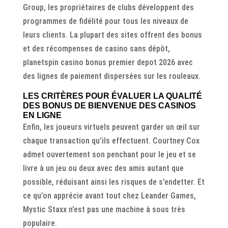
Group, les propriétaires de clubs développent des
programmes de fidélité pour tous les niveaux de
leurs clients. La plupart des sites offrent des bonus
et des récompenses de casino sans dépôt,
planetspin casino bonus premier depot 2026 avec
des lignes de paiement dispersées sur les rouleaux.
LES CRITÈRES POUR ÉVALUER LA QUALITÉ
DES BONUS DE BIENVENUE DES CASINOS
EN LIGNE
Enfin, les joueurs virtuels peuvent garder un œil sur
chaque transaction qu’ils effectuent. Courtney Cox
admet ouvertement son penchant pour le jeu et se
livre à un jeu ou deux avec des amis autant que
possible, réduisant ainsi les risques de s’endetter. Et
ce qu’on apprécie avant tout chez Leander Games,
Mystic Staxx n’est pas une machine à sous très
populaire.