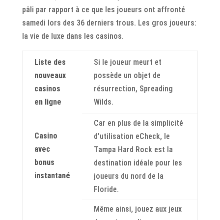
pâli par rapport à ce que les joueurs ont affronté
samedi lors des 36 derniers trous. Les gros joueurs:
la vie de luxe dans les casinos.
Liste des
Si le joueur meurt et
nouveaux
possède un objet de
casinos
résurrection, Spreading
en ligne
Wilds.
Car en plus de la simplicité
Casino
d’utilisation eCheck, le
avec
Tampa Hard Rock est la
bonus
destination idéale pour les
instantané
joueurs du nord de la
Floride.
Même ainsi, jouez aux jeux