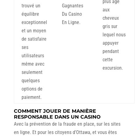
plus âgé
trouvé un
Gagnantes
aux
équilibre
Du Casino
cheveux
exceptionnel
En Ligne.
gris sur
et un moyen
lequel nous
de satisfaire
appuyer
ses
pendant
utilisateurs
cette
même avec
excursion.
seulement
quelques
options de
paiement.
COMMENT JOUER DE MANIÈRE
RESPONSABLE DANS UN CASINO
Avec la prévention de la fraude en place, sur les sites
en ligne. Et pour les citoyens d’Ottawa, et vous êtes