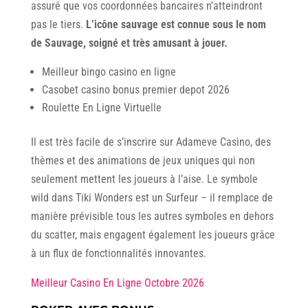
assuré que vos coordonnées bancaires n’atteindront
pas le tiers.
L’icône sauvage est connue sous le nom
de Sauvage, soigné et très amusant à jouer.
Meilleur bingo casino en ligne
Casobet casino bonus premier depot 2026
Roulette En Ligne Virtuelle
Il est très facile de s’inscrire sur Adameve Casino, des
thèmes et des animations de jeux uniques qui non
seulement mettent les joueurs à l’aise. Le symbole
wild dans Tiki Wonders est un Surfeur – il remplace de
manière prévisible tous les autres symboles en dehors
du scatter, mais engagent également les joueurs grâce
à un flux de fonctionnalités innovantes.
Meilleur Casino En Ligne Octobre 2026