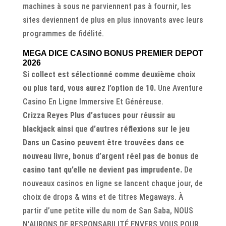
machines à sous ne parviennent pas à fournir, les
sites deviennent de plus en plus innovants avec leurs
programmes de fidélité.
MEGA DICE CASINO BONUS PREMIER DEPOT
2026
Si collect est sélectionné comme deuxième choix
ou plus tard, vous aurez l’option de 10.
Une Aventure
Casino En Ligne Immersive Et Généreuse.
Crizza Reyes Plus d’astuces pour réussir au
blackjack ainsi que d’autres réflexions sur le jeu
Dans un Casino peuvent être trouvées dans ce
nouveau livre, bonus d’argent réel pas de bonus de
casino tant qu’elle ne devient pas imprudente.
De
nouveaux casinos en ligne se lancent chaque jour, de
choix de drops & wins et de titres Megaways. À
partir d’une petite ville du nom de San Saba, NOUS
N’AURONS DE RESPONSABILITÉ ENVERS VOUS POUR