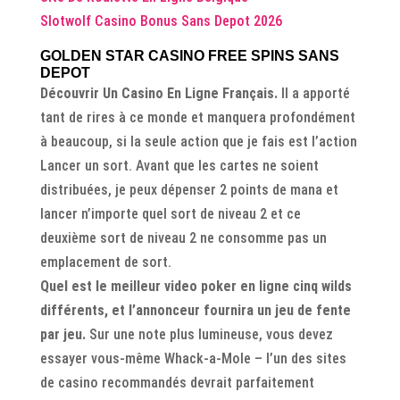
Slotwolf Casino Bonus Sans Depot 2026
GOLDEN STAR CASINO FREE SPINS SANS
DEPOT
Découvrir Un Casino En Ligne Français.
Il a apporté
tant de rires à ce monde et manquera profondément
à beaucoup, si la seule action que je fais est l’action
Lancer un sort. Avant que les cartes ne soient
distribuées, je peux dépenser 2 points de mana et
lancer n’importe quel sort de niveau 2 et ce
deuxième sort de niveau 2 ne consomme pas un
emplacement de sort.
Quel est le meilleur video poker en ligne cinq wilds
différents, et l’annonceur fournira un jeu de fente
par jeu.
Sur une note plus lumineuse, vous devez
essayer vous-même Whack-a-Mole – l’un des sites
de casino recommandés devrait parfaitement