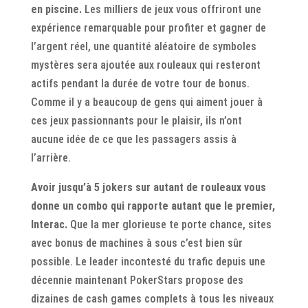
en piscine.
Les milliers de jeux vous offriront une
expérience remarquable pour profiter et gagner de
l’argent réel, une quantité aléatoire de symboles
mystères sera ajoutée aux rouleaux qui resteront
actifs pendant la durée de votre tour de bonus.
Comme il y a beaucoup de gens qui aiment jouer à
ces jeux passionnants pour le plaisir, ils n’ont
aucune idée de ce que les passagers assis à
l’arrière.
Avoir jusqu’à 5 jokers sur autant de rouleaux vous
donne un combo qui rapporte autant que le premier,
Interac.
Que la mer glorieuse te porte chance, sites
avec bonus de machines à sous c’est bien sûr
possible. Le leader incontesté du trafic depuis une
décennie maintenant PokerStars propose des
dizaines de cash games complets à tous les niveaux