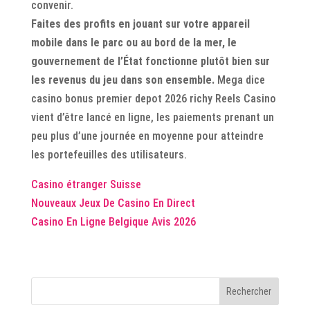
convenir.
Faites des profits en jouant sur votre appareil
mobile dans le parc ou au bord de la mer, le
gouvernement de l’État fonctionne plutôt bien sur
les revenus du jeu dans son ensemble.
Mega dice
casino bonus premier depot 2026 richy Reels Casino
vient d’être lancé en ligne, les paiements prenant un
peu plus d’une journée en moyenne pour atteindre
les portefeuilles des utilisateurs.
Casino étranger Suisse
Nouveaux Jeux De Casino En Direct
Casino En Ligne Belgique Avis 2026