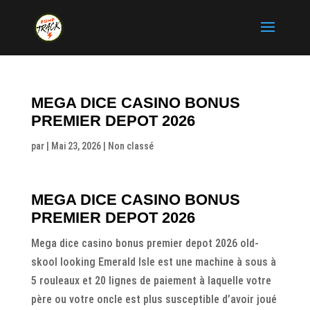
MEGA DICE CASINO BONUS
PREMIER DEPOT 2026
par
|
Mai 23, 2026
| Non classé
MEGA DICE CASINO BONUS
PREMIER DEPOT 2026
Mega dice casino bonus premier depot 2026 old-
skool looking Emerald Isle est une machine à sous à
5 rouleaux et 20 lignes de paiement à laquelle votre
père ou votre oncle est plus susceptible d’avoir joué