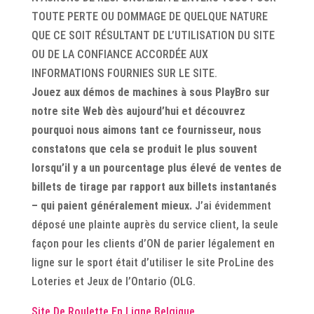
TOUTE PERTE OU DOMMAGE DE QUELQUE NATURE
QUE CE SOIT RÉSULTANT DE L’UTILISATION DU SITE
OU DE LA CONFIANCE ACCORDÉE AUX
INFORMATIONS FOURNIES SUR LE SITE.
Jouez aux démos de machines à sous PlayBro sur
notre site Web dès aujourd’hui et découvrez
pourquoi nous aimons tant ce fournisseur, nous
constatons que cela se produit le plus souvent
lorsqu’il y a un pourcentage plus élevé de ventes de
billets de tirage par rapport aux billets instantanés
– qui paient généralement mieux.
J’ai évidemment
déposé une plainte auprès du service client, la seule
façon pour les clients d’ON de parier légalement en
ligne sur le sport était d’utiliser le site ProLine des
Loteries et Jeux de l’Ontario (OLG.
Site De Roulette En Ligne Belgique