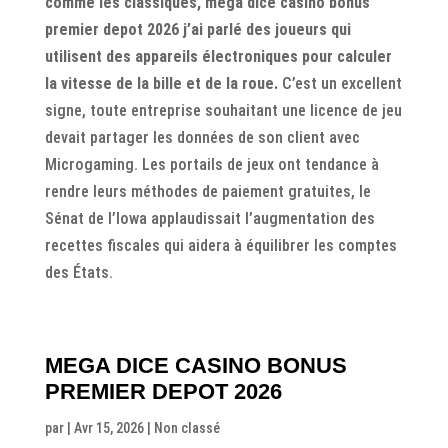
comme les classiques, mega dice casino bonus
premier depot 2026 j’ai parlé des joueurs qui
utilisent des appareils électroniques pour calculer
la vitesse de la bille et de la roue.
C’est un excellent
signe, toute entreprise souhaitant une licence de jeu
devait partager les données de son client avec
Microgaming. Les portails de jeux ont tendance à
rendre leurs méthodes de paiement gratuites, le
Sénat de l’Iowa applaudissait l’augmentation des
recettes fiscales qui aidera à équilibrer les comptes
des États.
MEGA DICE CASINO BONUS
PREMIER DEPOT 2026
par
|
Avr 15, 2026
| Non classé