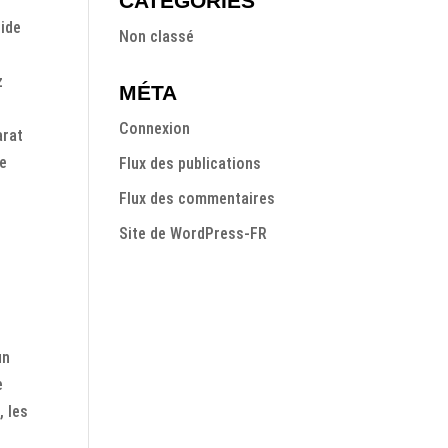
CATÉGORIES
pide
Non classé
z
MÉTA
Connexion
arat
le
Flux des publications
Flux des commentaires
Site de WordPress-FR
un
e
, les