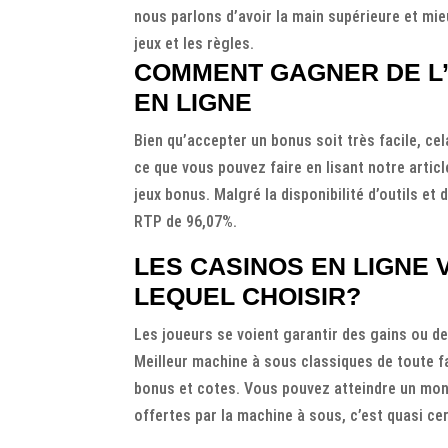
nous parlons d’avoir la main supérieure et mieu
jeux et les règles.
COMMENT GAGNER DE L’
EN LIGNE
Bien qu’accepter un bonus soit très facile, cela
ce que vous pouvez faire en lisant notre article
jeux bonus. Malgré la disponibilité d’outils e
RTP de 96,07%.
LES CASINOS EN LIGNE 
LEQUEL CHOISIR?
Les joueurs se voient garantir des gains ou d
Meilleur machine à sous classiques de toute fa
bonus et cotes. Vous pouvez atteindre un mon
offertes par la machine à sous, c’est quasi cer