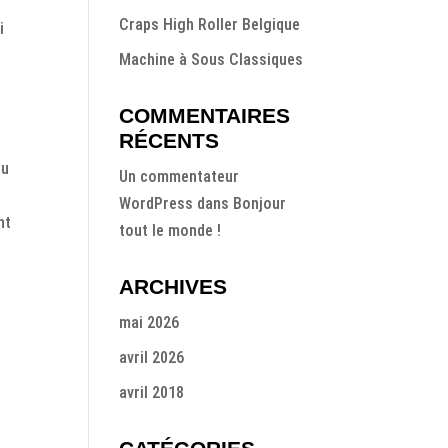
Craps High Roller Belgique
i
Machine à Sous Classiques
COMMENTAIRES
RÉCENTS
nu
Un commentateur
WordPress
dans
Bonjour
nt
tout le monde !
ARCHIVES
mai 2026
avril 2026
avril 2018