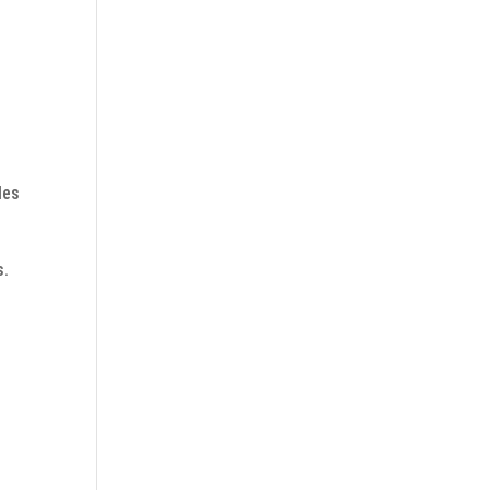
les
s.