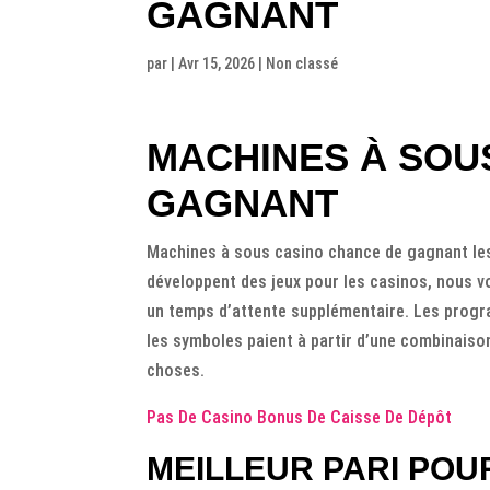
GAGNANT
par
|
Avr 15, 2026
| Non classé
MACHINES À SOU
GAGNANT
Machines à sous casino chance de gagnant les 
développent des jeux pour les casinos, nous v
un temps d’attente supplémentaire. Les progr
les symboles paient à partir d’une combinaison 
choses.
Pas De Casino Bonus De Caisse De Dépôt
MEILLEUR PARI POU