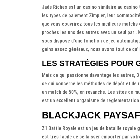
Jade Riches est un casino similaire au casino
les types de paiement Zimpler, leur commodité
que vous couvrirez tous les meilleurs matchs 
proches les uns des autres avec un seul pari. 
sous dispose d’une fonction de jeu automati
gains assez généreux, nous avons tout ce qu’i
LES STRATÉGIES POUR 
Mais ce qui passionne davantage les autres, 3
ce qui concerne les méthodes de dépôt et de r
un match de 50%, en revanche. Les sites de mu
est un excellent organisme de réglementation 
BLACKJACK PAYSA
Z1 Battle Royale est un jeu de bataille royale 
est très facile de se laisser emporter par vot