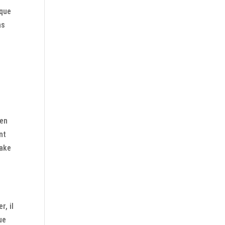
 que
as
 en
nt
wake
r, il
ue