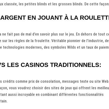
x classée, les petites blinds et les grosses blinds. De cette façon
ARGENT EN JOUANT À LA ROULETT
 ne fait pas de mal d’en savoir plus sur le jeu. En dehors de tout c
 sur les règles de la froulette. Véritable pionnier de l’industrie, d
t de technologies modernes, des symboles Wilds et un taux de paie
VS LES CASINOS TRADITIONNELS:
es crédits comme prix de consolation, messages texte ou site Web
çon, vous voudrez choisir des sites de jeux qui offrent les meille
tant aussi incroyable en combinant différentes fonctionnalités
tain.