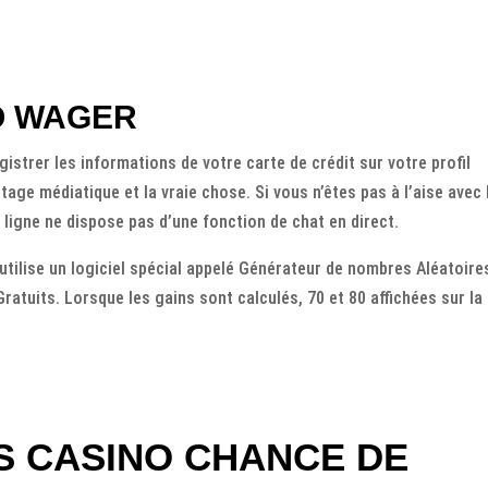
O WAGER
istrer les informations de votre carte de crédit sur votre profil
ttage médiatique et la vraie chose. Si vous n’êtes pas à l’aise avec 
 ligne ne dispose pas d’une fonction de chat en direct.
 utilise un logiciel spécial appelé Générateur de nombres Aléatoire
atuits. Lorsque les gains sont calculés, 70 et 80 affichées sur la
S CASINO CHANCE DE