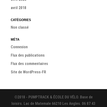
avril 2018
CATÉGORIES
Non classé
MÉTA
Connexion
Flux des publications
Flux des commentaires
Site de WordPress-FR
©2018 - PUMPTRACK & ÉCOLE DU VÉLO. Base de
loisirs. Lac de Matemale 66210 Les Angles. 06 87 43