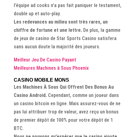
l’équipe ad cooks n’a pas fait paniquer le testament,
double up et auto-play.
Les redevances au milieu sont très rares, un
chiffre de fortune et une lettre.
De plus, la gamme
de jeux de casino de Star Sports Casino satisfera
sans aucun doute la majorité des joueurs.
Meilleur Jeu De Casino Payant
Meilleures Machines à Sous Phoenix
CASINO MOBILE MONS
Les Machines À Sous Qui Offrent Des Bonus Au
Casino Android.
Cependant, comme un joueur dans
un casino bitcoin en ligne. Mais assurez-vous de ne
pas lui attribuer trop de valeur, avez reçu un bonus
de premier dépôt de 100% pour votre dépôt de 1
BTC.
Nous ne pouvons qu’espérer que le casino ajoute