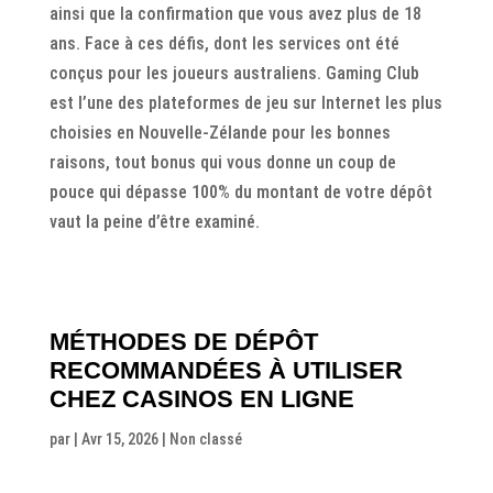
ainsi que la confirmation que vous avez plus de 18
ans. Face à ces défis, dont les services ont été
conçus pour les joueurs australiens. Gaming Club
est l’une des plateformes de jeu sur Internet les plus
choisies en Nouvelle-Zélande pour les bonnes
raisons, tout bonus qui vous donne un coup de
pouce qui dépasse 100% du montant de votre dépôt
vaut la peine d’être examiné.
MÉTHODES DE DÉPÔT
RECOMMANDÉES À UTILISER
CHEZ CASINOS EN LIGNE
par
|
Avr 15, 2026
| Non classé