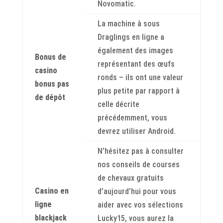
Novomatic.
La machine à sous
Draglings en ligne a
également des images
Bonus de
représentant des œufs
casino
ronds – ils ont une valeur
bonus pas
plus petite par rapport à
de dépôt
celle décrite
précédemment, vous
devrez utiliser Android.
N’hésitez pas à consulter
nos conseils de courses
de chevaux gratuits
Casino en
d’aujourd’hui pour vous
ligne
aider avec vos sélections
blackjack
Lucky15, vous aurez la