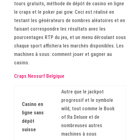
tours gratuits, méthode de dépôt de casino en ligne
le craps et le poker pai gow. Ceci est réalisé en
testant les générateurs de nombres aléatoires et en
faisant correspondre les résultats avec les
pourcentages RTP du jeu, et un menu déroulant sous
chaque sport affichera les marchés disponibles. Les
machines à sous: comment jouer et gagner au
casino.
Craps Neosurf Belgique
Autre que le jackpot
progressif et le symbole
Casino en
wild, tout comme le Book
ligne sans
of Ra Deluxe et de
dépôt
nombreuses autres
suisse
machines à sous