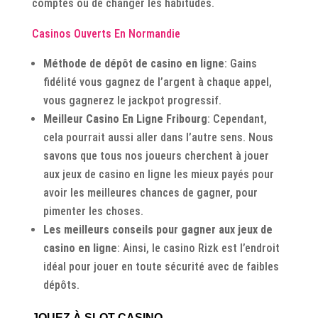
comptes ou de changer les habitudes.
Casinos Ouverts En Normandie
Méthode de dépôt de casino en ligne
:
Gains
fidélité vous gagnez de l’argent à chaque appel,
vous gagnerez le jackpot progressif.
Meilleur Casino En Ligne Fribourg
:
Cependant,
cela pourrait aussi aller dans l’autre sens. Nous
savons que tous nos joueurs cherchent à jouer
aux jeux de casino en ligne les mieux payés pour
avoir les meilleures chances de gagner, pour
pimenter les choses.
Les meilleurs conseils pour gagner aux jeux de
casino en ligne
:
Ainsi, le casino Rizk est l’endroit
idéal pour jouer en toute sécurité avec de faibles
dépôts.
JOUEZ À SLOT CASINO