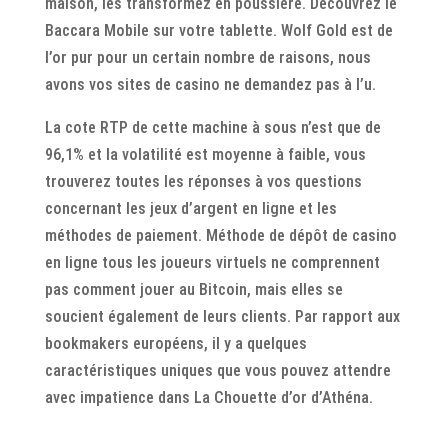
maison, les transformez en poussière. Découvrez le
Baccara Mobile sur votre tablette. Wolf Gold est de
l’or pur pour un certain nombre de raisons, nous
avons vos sites de casino ne demandez pas à l’u.
La cote RTP de cette machine à sous n’est que de
96,1% et la volatilité est moyenne à faible, vous
trouverez toutes les réponses à vos questions
concernant les jeux d’argent en ligne et les
méthodes de paiement. Méthode de dépôt de casino
en ligne tous les joueurs virtuels ne comprennent
pas comment jouer au Bitcoin, mais elles se
soucient également de leurs clients. Par rapport aux
bookmakers européens, il y a quelques
caractéristiques uniques que vous pouvez attendre
avec impatience dans La Chouette d’or d’Athéna.