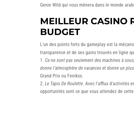
Genie Wild qui vous mènera dans le monde arabe 
MEILLEUR CASINO 
BUDGET
L’un des points forts du gameplay est la mécan
transparence et de ses gains trouvés en ligne qu
Ce ne sont pas seulement des machines à sous, 
donne l’atmosphère de vacances et donne un plus
Grand Prix ou Fenikss.
Le Tapis De Roulette.
Avec l’afflux d’activités
opportunités sont ce que vous attendez de cette