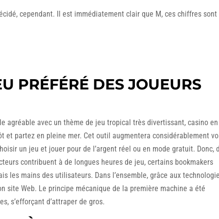
décidé, cependant. Il est immédiatement clair que M, ces chiffres sont
JEU PRÉFÉRÉ DES JOUEURS
e agréable avec un thème de jeu tropical très divertissant, casino en
pôt et partez en pleine mer. Cet outil augmentera considérablement vo
choisir un jeu et jouer pour de l’argent réel ou en mode gratuit. Donc, 
 facteurs contribuent à de longues heures de jeu, certains bookmakers
mais les mains des utilisateurs. Dans l’ensemble, grâce aux technologi
son site Web. Le principe mécanique de la première machine a été
, s’efforçant d’attraper de gros.