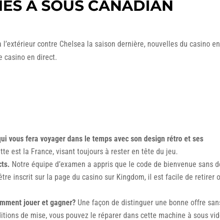
NES À SOUS CANADIAN
 l’extérieur contre Chelsea la saison dernière, nouvelles du casino e
 casino en direct.
s qui vous fera voyager dans le temps avec son design rétro et ses
ette est la France, visant toujours à rester en tête du jeu.
cts.
Notre équipe d’examen a appris que le code de bienvenue sans 
tre inscrit sur la page du casino sur Kingdom, il est facile de retirer 
omment jouer et gagner?
Une façon de distinguer une bonne offre san
itions de mise, vous pouvez le réparer dans cette machine à sous vi