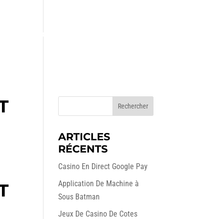
ack
École du vélo
Contact et reservation
T
ARTICLES
RÉCENTS
Casino En Direct Google Pay
Application De Machine à
T
Sous Batman
Jeux De Casino De Cotes