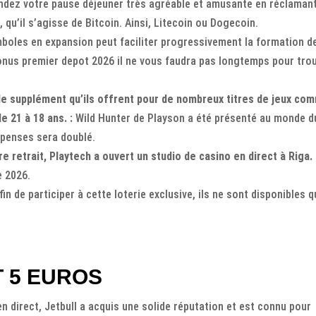
dez votre pause déjeuner très agréable et amusante en réclaman
 qu’il s’agisse de Bitcoin. Ainsi, Litecoin ou Dogecoin.
mboles en expansion peut faciliter progressivement la formation d
nus premier depot 2026 il ne vous faudra pas longtemps pour tro
t le supplément qu’ils offrent pour de nombreux titres de jeux co
e 21 à 18 ans. :
Wild Hunter de Playson a été présenté au monde d
penses sera doublé.
re retrait, Playtech a ouvert un studio de casino en direct à Riga.
e 2026.
in de participer à cette loterie exclusive, ils ne sont disponibles 
 5 EUROS
en direct, Jetbull a acquis une solide réputation et est connu pour