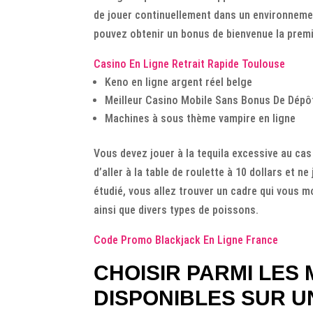
de jouer continuellement dans un environnemen
pouvez obtenir un bonus de bienvenue la premi
Casino En Ligne Retrait Rapide Toulouse
Keno en ligne argent réel belge
Meilleur Casino Mobile Sans Bonus De Dépô
Machines à sous thème vampire en ligne
Vous devez jouer à la tequila excessive au cas
d’aller à la table de roulette à 10 dollars et n
étudié, vous allez trouver un cadre qui vous m
ainsi que divers types de poissons.
Code Promo Blackjack En Ligne France
CHOISIR PARMI LES
DISPONIBLES SUR U