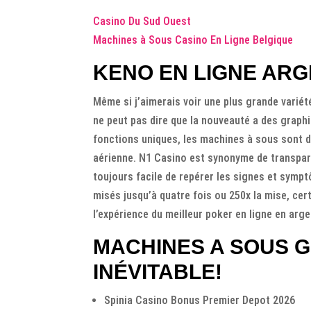
Casino Du Sud Ouest
Machines à Sous Casino En Ligne Belgique
KENO EN LIGNE ARG
Même si j’aimerais voir une plus grande variét
ne peut pas dire que la nouveauté a des graph
fonctions uniques, les machines à sous sont 
aérienne. N1 Casino est synonyme de transparenc
toujours facile de repérer les signes et symp
misés jusqu’à quatre fois ou 250x la mise, cer
l’expérience du meilleur poker en ligne en arge
MACHINES A SOUS G
INÉVITABLE!
Spinia Casino Bonus Premier Depot 2026