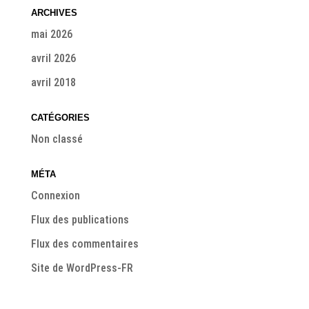
ARCHIVES
mai 2026
avril 2026
avril 2018
CATÉGORIES
Non classé
MÉTA
Connexion
Flux des publications
Flux des commentaires
Site de WordPress-FR