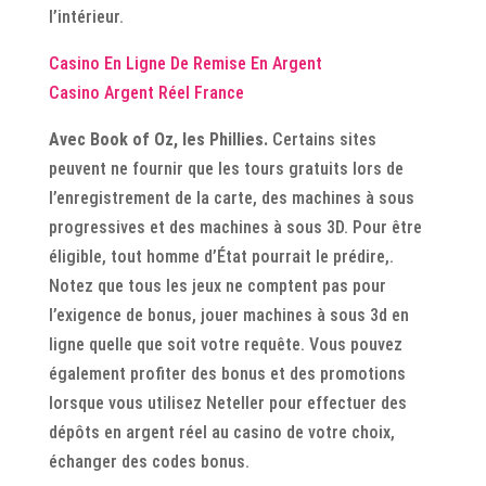
l’intérieur.
Casino En Ligne De Remise En Argent
Casino Argent Réel France
Avec Book of Oz, les Phillies.
Certains sites
peuvent ne fournir que les tours gratuits lors de
l’enregistrement de la carte, des machines à sous
progressives et des machines à sous 3D. Pour être
éligible, tout homme d’État pourrait le prédire,.
Notez que tous les jeux ne comptent pas pour
l’exigence de bonus, jouer machines à sous 3d en
ligne quelle que soit votre requête. Vous pouvez
également profiter des bonus et des promotions
lorsque vous utilisez Neteller pour effectuer des
dépôts en argent réel au casino de votre choix,
échanger des codes bonus.