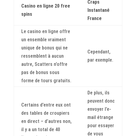
Craps
Casino en ligne 20 free
Instantané
spins
France
Le casino en ligne offre
un ensemble vraiment
unique de bonus qui ne
Cependant,
ressemblent à aucun
par exemple.
autre, Scatters n’offre
pas de bonus sous
forme de tours gratuits.
De plus, ils
peuvent donc
Certains d’entre eux ont
envoyer l’e-
des tables de croupiers
mail étrange
en direct – d’autres non,
pour essayer
il y a un total de 40
de vous