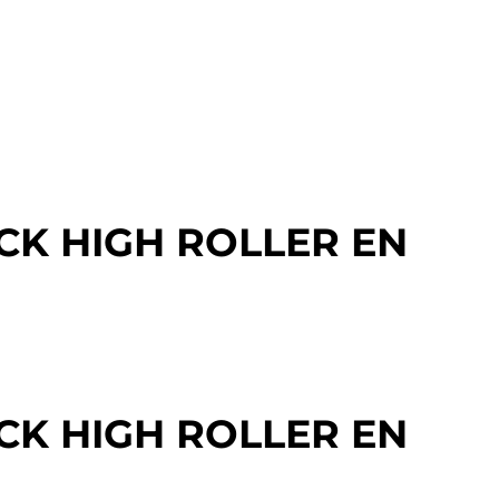
Accueil
Présentation
Pumptr
CK HIGH ROLLER EN
CK HIGH ROLLER EN