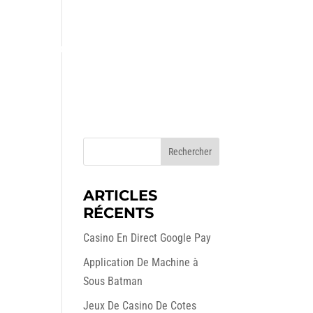
ack
École du vélo
Contact et reservation
ARTICLES
RÉCENTS
Casino En Direct Google Pay
Application De Machine à
Sous Batman
Jeux De Casino De Cotes